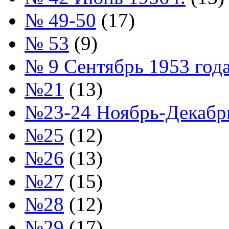
№ 49-50
(17)
№ 53
(9)
№ 9 Сентябрь 1953 год
№21
(13)
№23-24 Ноябрь-Декабрь
№25
(12)
№26
(13)
№27
(15)
№28
(12)
№29
(17)