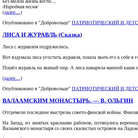
Без милой жизнь вести…
/Народная песня/
(далее…)
Опубликовано в "Добровольце"
ПАТРИОТИЧЕСКИЙ И ДЕТС
ЛИСА И ЖУРАВЛЬ (Сказка)
Лиса с журавлем подружились.
Вот вздумала лиса угостить журавля, пошла звать его к себе в 
Пошёл журавль на званый пир. А лиса наварила манной каши и 
(далее…)
Опубликовано в "Добровольце"
ПАТРИОТИЧЕСКИЙ И ДЕТС
ВАЛААМСКИМ МОНАСТЫРЬ. — В. ОЛЬГИН
Отгремели последние выстрелы совето-финской войны. Финлян
На Запад, из занятых красными районов, потянулись верени
Валаамского монастыря со своих скалистых островов на Ладож