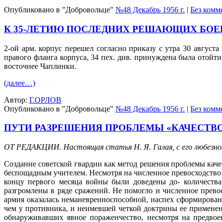
Опубликовано в "Добровольце"
№48 Декабрь 1956 г.
|
Без комм
К 35-ЛЕТИЮ ПОСЛЕДНИХ РЕШАЮЩИХ БОЕВ В
2-ой арм. корпус перешел согласно приказу с утра 30 авгус
правого фланга корпуса, 34 пех. див. принуждена была отойт
восточнее Чаплинки.
(далее…)
Автор:
Г.ОРЛОВ
Опубликовано в "Добровольце"
№48 Декабрь 1956 г.
|
Без комм
ПУТИ РАЗРЕШЕНИЯ ПРОБЛЕМЫ «КАЧЕСТВО 
ОТ РЕДАКЦИИ. Настоящая статья Н. Я. Галая, с его любезно
Создание советской гвардии как метод решения проблемы каче
беспощадным учителем. Несмотря на численное превосходство
концу первого месяца войны были доведены до- количества
разгромлены в ряде сражений. Не помогло и численное прево
армия оказалась неманевренноспособной, наспех сформирова
чем у противника, и неимевшей четкой доктрины ее применен
обнаруживавших явное пораженчество, несмотря на предво