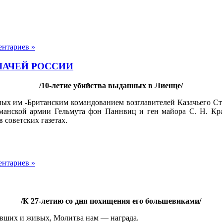
ентариев »
ЛАЧЕЙ РОССИИ
/10-летие убийства выданных в Лиенце/
ных им -Британским командованием возглавителей Казачьего Ста
германской армии Гельмута фон Паннвиц и ген майора С. Н. 
 советских газетах.
ентариев »
/К 27-летию со дня похищения его большевиками/
 павших и живых, Молитва нам — награда.