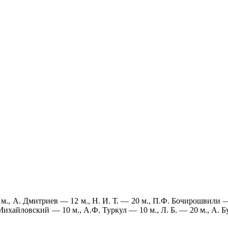
митриев — 12 м., Н. И. Т. — 20 м., П.Ф. Бочирошвили — 42 м
 Михайловский — 10 м., А.Ф. Туркул — 10 м., Л. Б. — 20 м., А. Б