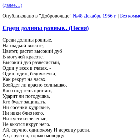
(далее…)
Опубликовано в "Добровольце"
№48 Декабрь 1956 г.
|
Без комм
Среди долины ровные.. (Песня)
Среди долины ровные,
На гладкой высоте,
Цветет, растет высокий дуб
В могучей красоте.
Высокий дуб развесистый,
Один у всех в глазах, -
Один, один, бедняжечка,
Как рекрут на часах.
Взойдет ли красно солнышко,
Кого под тень принять,
Ударит ли погодушка,
Кто будет защищать.
Ни сосенки кудрявые,
Ни ивки близ него,
Ни кустики зеленые,
Не вьются вкруг него.
Ай, скучно, одинокому И деревцу расти,
Ах, грустно, горько молодцу