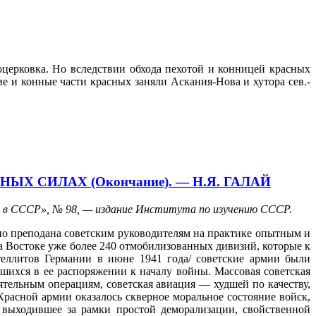
оцерковка. Но вследствии обхода пехотой и конницей красных
е и конные части красных заняли Аскания-Нова и хутора сев.-
 СИЛАХ (Окончание). — Н.Я. ГАЛАЙ
й в СССР», № 98, — издание Института по изучению СССР.
дно преподана советским руководителям на практике опытным и
 Востоке уже более 240 отмобилизованных дивизий, которые к
теллитов Германии в июне 1941 года/ советские армии были
шихся в ее распоряжении к началу войны. Массовая советская
ельным операциям, советская авиация — худшей по качеству,
расной армии оказалось скверное моральное состояние войск,
выходившее за рамки простой деморализации, свойственной