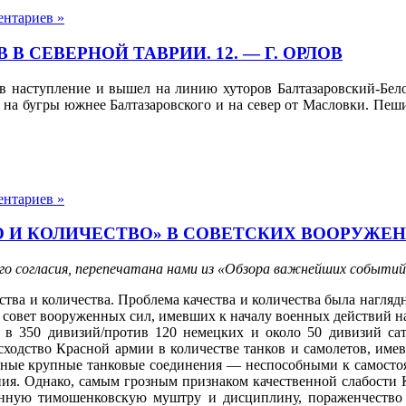
ентариев »
 СЕВЕРНОЙ ТАВРИИ. 12. — Г. ОРЛОВ
та в наступление и вышел на линию хуторов Балтазаровский-Бел
и на бугры южнее Балтазаровского и на север от Масловки. Пеши
ентариев »
И КОЛИЧЕСТВО» В СОВЕТСКИХ ВООРУЖЕННЫХ
го согласия, перепечатана нами из «Обзора важнейших событи
ства и количества. Проблема качества и количества была нагля
 совет вооруженных сил, имевших к началу военных действий на
 в 350 дивизий/против 120 немецких и около 50 дивизий са
сходство Красной армии в количестве танков и самолетов, имев
нные крупные танковые соединения — неспособными к самостоят
ия. Однако, самым грозным признаком качественной слабости К
енную тимошенковскую муштру и дисциплину, пораженчество 