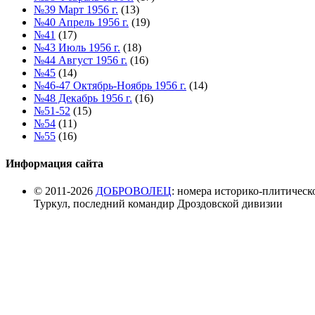
№39 Март 1956 г.
(13)
№40 Апрель 1956 г.
(19)
№41
(17)
№43 Июль 1956 г.
(18)
№44 Август 1956 г.
(16)
№45
(14)
№46-47 Октябрь-Ноябрь 1956 г.
(14)
№48 Декабрь 1956 г.
(16)
№51-52
(15)
№54
(11)
№55
(16)
Информация сайта
© 2011-2026
ДОБРОВОЛЕЦ
: номера историко-плитическ
Туркул, последний командир Дроздовской дивизии