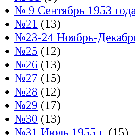
№ 9 Сентябрь 1953 год
№21
(13)
№23-24 Ноябрь-Декабрь
№25
(12)
№26
(13)
№27
(15)
№28
(12)
№29
(17)
№30
(13)
№31 Июль 1955 г.
(15)