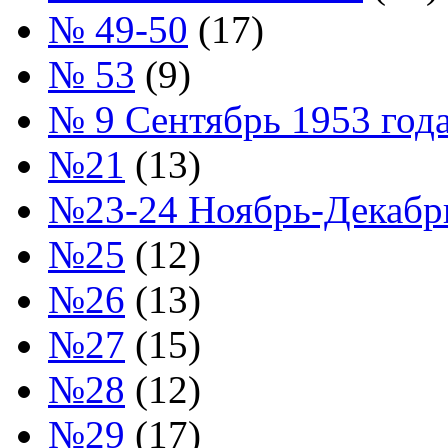
№ 49-50
(17)
№ 53
(9)
№ 9 Сентябрь 1953 год
№21
(13)
№23-24 Ноябрь-Декабрь
№25
(12)
№26
(13)
№27
(15)
№28
(12)
№29
(17)