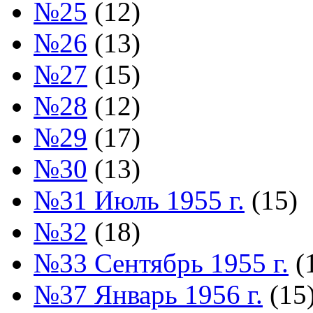
№25
(12)
№26
(13)
№27
(15)
№28
(12)
№29
(17)
№30
(13)
№31 Июль 1955 г.
(15)
№32
(18)
№33 Сентябрь 1955 г.
(
№37 Январь 1956 г.
(15