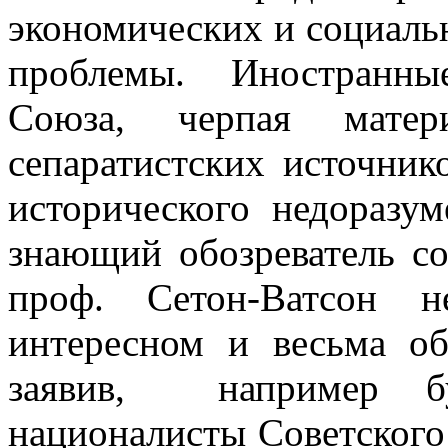
экономических и социаль
проб­лемы. Иностранны
Союза, черпая мате
сепаратистских источник
ис­торического недоразу
знающий обозреватель со
проф. Сетон-Ватсон 
интересном и весьма об
заявив, напри­мер бу
националисты Советског