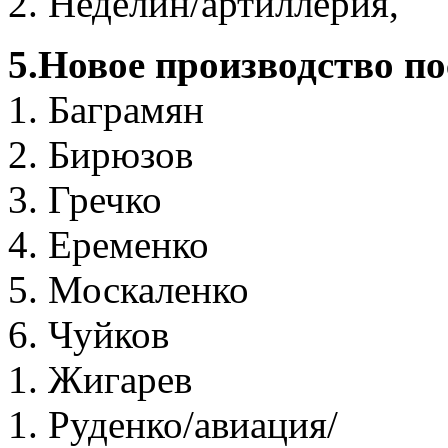
2. Неделин/артиллерия,
5.Новое производство п
1. Баграмян
2. Бирюзов
3. Гречко
4. Еременко
5. Москаленко
6. Чуйков
1. Жигарев
1. Руденко/авиация/