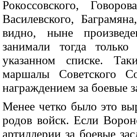
Рокоссовского, Говоров
Василевского, Баграмян
видно, ныне произвед
занимали тогда только
указанном списке. Так
маршалы Советского С
награждением за боевые з
Менее четко было это в
родов войск. Ес­ли Воро
артиллерии за боевые зас