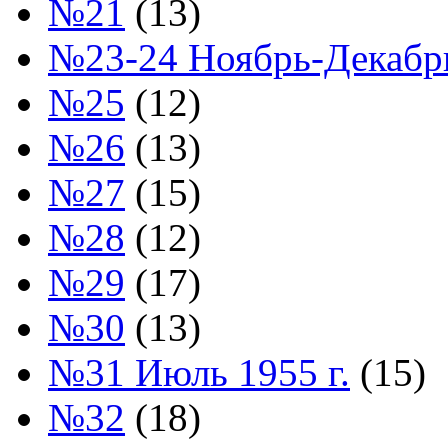
№21
(13)
№23-24 Ноябрь-Декабрь
№25
(12)
№26
(13)
№27
(15)
№28
(12)
№29
(17)
№30
(13)
№31 Июль 1955 г.
(15)
№32
(18)