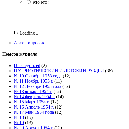
Кто это?
Loading ...
Архив опросов
Номера журнала
Uncategorized
(2)
ПАТРИОТИЧЕСКИЙ И ДЕТСКИЙ РАЗДЕЛ
(36)
№ 10 Октябрь 1953 года
(12)
№ 11 Ноябрь 1953 г.
(11)
№ 12 Декабрь 1953 года
(12)
№ 13 январь 1954 г.
(12)
№ 14 февраль 1954 г.
(14)
№ 15 Март 1954 г.
(12)
№ 16 Апрель 1954 г.
(12)
№ 17 Май 1954 года
(12)
№ 18
(15)
№ 19
(13)
№ 20 Август 1954 г.
(12)