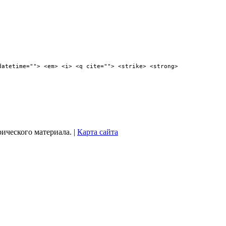
datetime=""> <em> <i> <q cite=""> <strike> <strong>
рического материала. |
Карта сайта