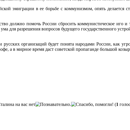
ской эмиграции в ее борьбе с коммунизмом, опять делается ста
ество должно помочь России сбросить коммунистическое иго и 
и ума для разрешения вопросов будущего государственного устро
 русских организаций будет понята народами России, как угро
рофе, а в мирное время даст советской пропаганде большой козыр
(
1
голос