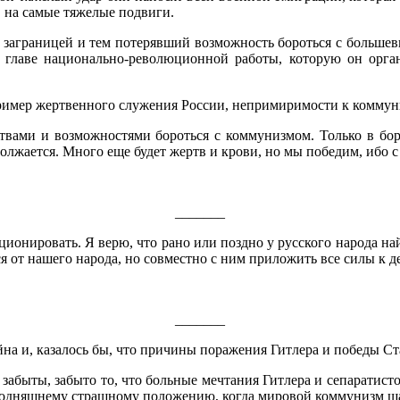
, на самые тяжелые подвиги.
 заграницей и тем потерявший возможность бороться с большеви
о главе национально-революционной работы, которую он орг
 пример жертвенного служения России, непримиримости к коммун
дствами и возможностями бороться с коммунизмом. Только в б
олжается. Много еще будет жертв и крови, но мы победим, ибо с
_______
ионировать. Я верю, что рано или поздно у русского народа най
я от нашего народа, но совместно с ним приложить все силы к д
_______
ойна и, казалось бы, что причины поражения Гитлера и победы С
забыты, забыто то, что больные мечтания Гитлера и сепаратистов
егодняшнему страшному положению, когда мировой коммунизм ша