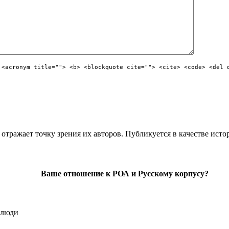
 <acronym title=""> <b> <blockquote cite=""> <cite> <code> <del 
отражает точку зрения их авторов. Публикуется в качестве исто
Ваше отношение к РОА и Русскому корпусу?
 люди