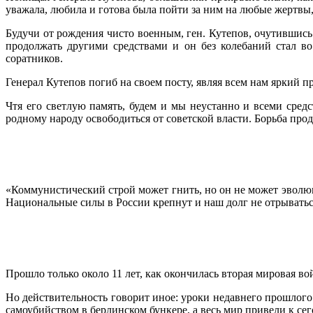
уважала, любила и готова была пойти за ним на любые жертвы
Будучи от рождения чисто военным, ген. Кутепов, очутившись
продолжать другими средствами и он без колебаний стал в
соратников.
Генерал Кутепов погиб на своем посту, являя всем нам яркий
Чтя его светлую память, будем и мы неустанно и всеми сре
родному народу освободиться от советской власти. Борьба прод
«Коммунистический строй может гнить, но он не может эволюц
Национальные силы в России крепнут и наш долг не отрыватьс
Прошло только около 11 лет, как окончилась вторая мировая в
Но действительность говорит иное: уроки недавнего прошлого 
самоубийством в берлинском бункере, а весь мир привели к с