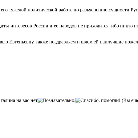
его тяже­лой политической работе по разъяснению сущности Русс
иты интересов России и ее народов не приходится, ибо никто не
ью Евгеньев­ну, также поздравляем и шлем ей наилучшие пожел
(Вы еще