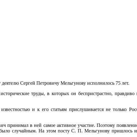
му деятелю Сергей Петровичу Мельгунову исполнилось 75 лет.
исторические труды, в которых он беспристрастно, правдиво
известностью и к его статьям прислушивается не только Рос
ич принимал в ней самое активное участие. Поэтому появление
 было случайным. На этом посту С. П. Мельгунову пришлось ис