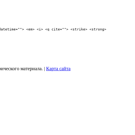
datetime=""> <em> <i> <q cite=""> <strike> <strong>
рического материала. |
Карта сайта