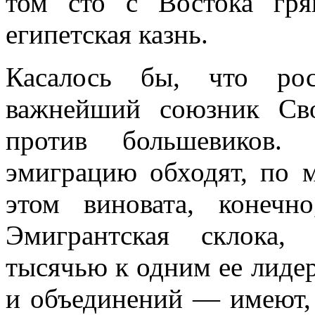
том сто с Востока гря
египетская казнь.
Касалось бы, что ро
важнейший союзник Св
против большевиков. 
эмиграцию обходят, по м
этом виновата, ко­неч
Эмигрантская склока,
тысячью к одним ее лидер
и объедине­ний — имеют,