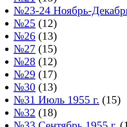
№23-24 Ноябрь-Декабрь
№25
(12)
№26
(13)
№27
(15)
№28
(12)
№29
(17)
№30
(13)
№31 Июль 1955 г.
(15)
№32
(18)
№33 Сентябрь 1955 г.
(