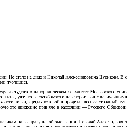
нции. Не стало на днях и Николай Александровича Цурикова. 
вый публицист.
дучи студентом на юридическом факультете Московского универ
о плена, уже после октябрьского переворота, он с величайшими
ового полка, в рядах которой и проделал весь ее страдный пут
орую это движение приняло в рассеянии — Русского Общевоин
шевикам на расправу новой эмиграции, Николай Александрович
ные этапы этого, памятного тысячам и тысячам, горестного и м