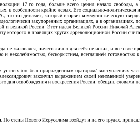
олюции 17-го года, больше всего ценил начало свободы, а 
ых, в особенности крайне левых. Его социально-политическая и
. А., это тот динамит, который взорвет коммунистическую твер
 идеологически закупоренных организациях, а в организациях, 
дной и великой России. Этот идеал Великой России Николай Ал
трату которого в правящих кругах дореволюционной России счит
а не жаловался, ничего лично для себя не искал, и все свое в
ью и неколебимостью, бескорыстием, всегдашней готовностью 
 устных /он был прирожденным оратором/ выступлениях част
ександрович закончил выражением своей неизменной уверенн
о дня освобождения и воскресения России, обещать словами поэ
 Но стены Нового Иерусалима взойдут и на его трудах, принадл