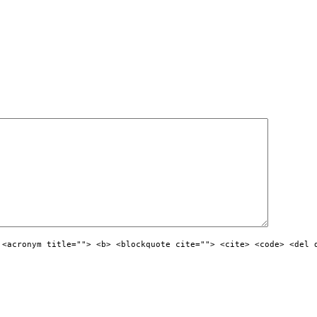
 <acronym title=""> <b> <blockquote cite=""> <cite> <code> <del 