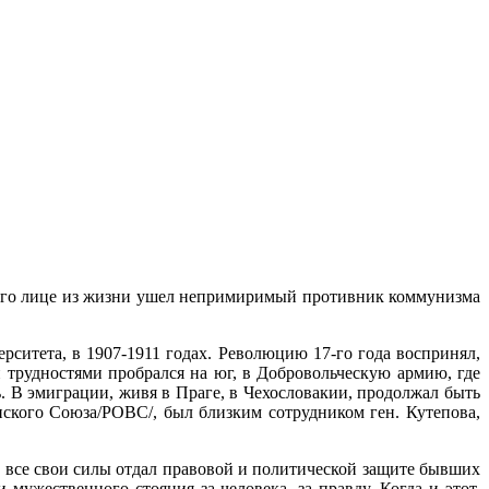
В его лице из жизни ушел непримиримый противник коммунизма
ситета, в 1907-1911 годах. Революцию 17-го года воспринял,
 трудностями пробрался на юг, в Добровольческую армию, где
ь. В эмиграции, живя в Праге, в Чехословакии, продолжал быть
ского Союза/РОВС/, был близким сотрудником ген. Кутепова,
 все свои силы отдал правовой и политической защите бывших
ужественного стояния за человека, за правду. Когда и этот,