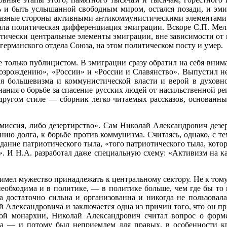
ь и быть услышанной свободным миром, остался позади, и эм
разные стороны активными антикоммунистическими элементами 
стала политическая дифференциация эмиграции. Вскоре С.П. Ме
ически центральные элементы эмиграции, вне зависимости от 
ерманского отдела Союза, на этом политическом посту и умер.
 только публицистом. В эмиграции сразу обратил на себя вн
озрождению», «России» и «России и Славянство». Выпустил н
я большевизма и коммунистической власти и верой в духовное
ния о борьбе за спасение русских людей от насильственной реп
другом стиле — сборник легко читаемых рассказов, основанны
 миссия, либо дезертирство». Сам Николай Александрович дез
ю долга, к борьбе против коммунизма. Считаясь, однако, с те
ние патриотического тыла, «того патриотического тыла, котор
ад». И Н.А. разработал даже специальную схему: «Активизм на 
имел мужество принадлежать к центральному сектору. Не к тому
 необходима и в политике, — в политике больше, чем где бы т
а достаточно сильна и организованна и никогда не пользовал
й Александровича и заключается одна из причин того, что он 
й монархии, Николай Александрович считал вопрос о форме
а — и потому был неприемлем для правых, в особенности кр