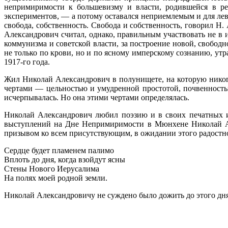
непримиримости к большевизму и власти, родившейся в рев
экспериментов, — а потому оставался неприемлемым и для лев
свобода, собственность. Свобода и собственность, говорил Н
Александрович считал, однако, правильным участвовать не в
коммунизма и советской власти, за построение новой, свобо
не только по крови, но и по ясному имперскому сознанию, у
1917-го года.
Жил Николай Александрович в полунищете, на которую никогд
чертами — цельностью и умудренной простотой, почвенност
исчерпывалась. Но она этими чертами определялась.
Николай Александрович любил поэзию и в своих печатных и
выступлений на Дне Непримиримости в Мюнхене Николай Ал
призывом ко всем присутствующим, в ожидании этого радостног
Сердце будет пламенем палимо
Вплоть до дня, когда взойдут ясны
Стены Нового Иерусалима
На полях моей родной земли.
Николай Александровичу не суждено было дожить до этого дня.