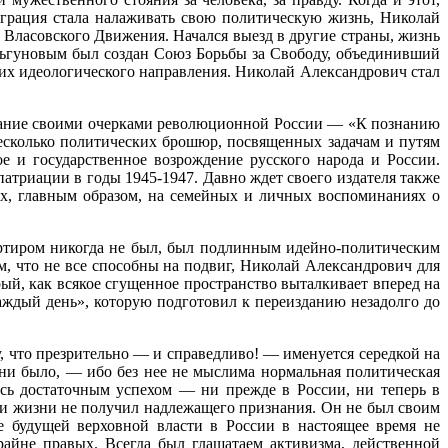
играция стала налаживать свою политическую жизнь, Николай
Власовского Движения. Начался выезд в другие страны, жизнь
льгуновым был создан Союз Борьбы за Свободу, объединивший
их идеологического направления. Николай Александрович стал
имание своими очерками революционной России — «К познанию
есколько политических брошюр, посвященных задачам и путям
 и государственное возрождение русского народа и России.
атриации в годы 1945-1947. Давно ждет своего издателя также
х, главным образом, на семейных и личных воспоминаниях о
ертиром никогда не был, был подлинным идейно-политическим
м, что не все способны на подвиг, Николай Александрович для
ый, как всякое сгущенное пространство выталкивает вперед на
каждый день», которую подготовил к переизданию незадолго до
, что презрительно — и справедливо! — именуется середкой на
о ни было, — ибо без нее не мыслима нормальная политическая
ась достаточным успехом — ни прежде в России, ни теперь в
при жизни не получил надлежащего признания. Он не был своим
 будущей верховной власти в России в настоящее время не
айне правых. Всегда был глашатаем активизма, действенной