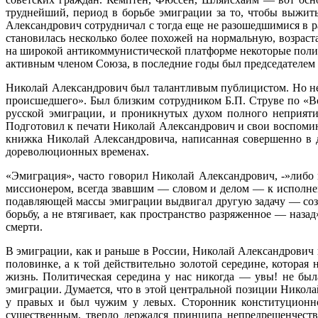
труднейший, период в борьбе эмиграции за то, чтобы выжит
Александрович сотрудничал с тогда еще не разошедшимися в 
становилась несколько более похожей на нормальную, возра
на широкой антикоммунистической платформе некоторые полит
активным членом Союза, в последние годы был председателем г
Николай Александрович был талантливым публицистом. Но не
происшедшего». Был близким сотрудником Б.П. Струве по «В
русской эмиграции, и проникнутых духом полного неприяти
Подготовил к печати Николай Александрович и свои воспомина
книжка Николай Александровича, написанная совершенно в 
дореволюционных временах.
«Эмиграция», часто говорил Николай Александрович, -»либо
миссионером, всегда звавшим — словом и делом — к исполнени
подавляющей массы эмиграции выдвигал другую задачу — созда
борьбу, а не втягивает, как пространство разряженное — наз
смерти.
В эмиграции, как и раньше в России, Николай Александрович 
половинке, а к той действительно золотой середине, которая
жизнь. Политическая середина у нас никогда — увы! не был
эмиграции. Думается, что в этой центральной позиции Никола
у правых и был чужим у левых. Сторонник конституционно
существенным, твердо держался принципа непредрешенчеств