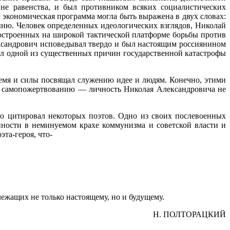
не равенства, и был противником всяких социалистических
 экономическая программа могла быть выражена в двух словах:
дыню. Человек определенных идеологических взглядов, Николай
построенных на широкой тактической платформе борьбы против
ександрович исповедывал твердо и был настоящим россиянином
ал одной из существенных причин государственной катастрофы
ремя и силы посвящал служению идее и людям. Конечно, этими
к самопожертвованию — личность Николая Александровича не
о цитировал некоторых поэтов. Одно из своих послевоенных
ости в неминуемом крахе коммунизма и советской власти и
та-героя, что-
ежащих не только настоящему, но и будущему.
H. ПОЛТОРАЦКИЙ