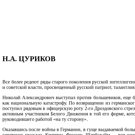
H.А. ЦУРИКОВ
Все более редеют ряды старого поколения русской интеллиге
и советской власти, просвещенный русский патриот, талантли
Николай Александрович выступал против большевиков, еще бу
как национальную катастрофу. По возвращении из германског
поступил рядовым в офицерскую роту 2-го Дроздовского стрелк
активным участником Белого Движения в той его форме, кот
руководившего работой «на ту сторону».
Оказавшись после войны в Германии, в гуще выдаваемой боль
советских граждан. Кемптен, Фюссен, Шляйсхайм — вот основ