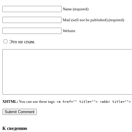
Name (required)
Mail (will not be published) (required)
Website
Это не спам.
XHTML:
You can use these tags:
<a href="" title=""> <abbr title="">
К сведению