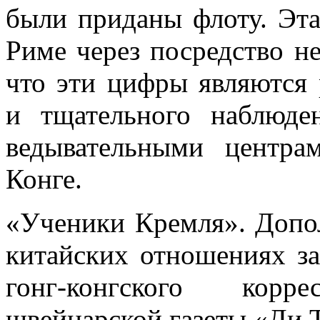
были приданы флоту. Эт
Риме через по­средство н
что эти цифры являются 
и тщательного наблюде
ведывательными центра
Конге.
«Ученики Кремля». Допол
китайских отно­шениях з
гонг-конгского корре
швейцарской газеты «Ди Т