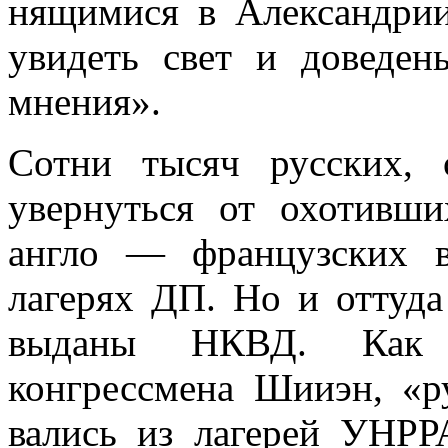
нящимися в Александри
увидеть свет и доведен
мнения».
Сотни тысяч русских,
увернуться от охо­тивш
англо — французских в
лагерях ДП. Но и отту
выданы НКВД. Как 
конгрессмена Шииэн, «р
вались из лагерей УНРРА