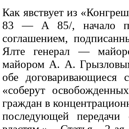
Как явствует из «Конгре
83 — А 85/, нача­ло 
соглашением, подписанн
Ялте генерал — майор
майором А. А. Грызловым
обе договаривающиеся
«соберут освобожденных
граждан в концентраци­он
последующей передачи 
властям.» Статья 2-а