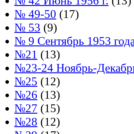
№ 42 Июнь 1956 г.
(13)
№ 49-50
(17)
№ 53
(9)
№ 9 Сентябрь 1953 год
№21
(13)
№23-24 Ноябрь-Декабрь
№25
(12)
№26
(13)
№27
(15)
№28
(12)