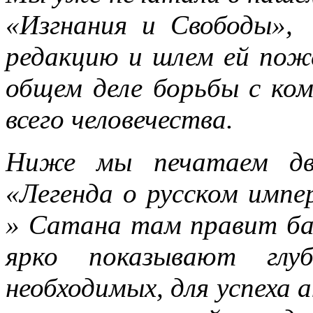
«Изгнания и Сво­боды»,
редакцию и шлем ей поже
общем деле борьбы с ко
всего человечества.
Ниже мы печатаем дв
«Легенда о русском им­п
» Сатана там правит ба
ярко показывают глу
необходимых, для успеха