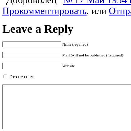
"Доброволец"
№ 17 Май 1954 
Прокомментировать
, или
Отпр
Leave a Reply
Name (required)
Mail (will not be published) (required)
Website
Это не спам.