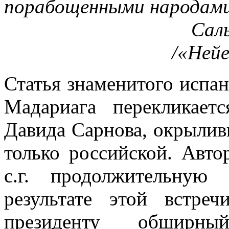
порабощенными народами,
Сал
/«Нейе
Статья знаменитого испан
Мадариага пе­рекликае
Давида Сарнова, окрыли
только российской. Авт
с.г. продолжительную
результате этой встр
президенту обширный