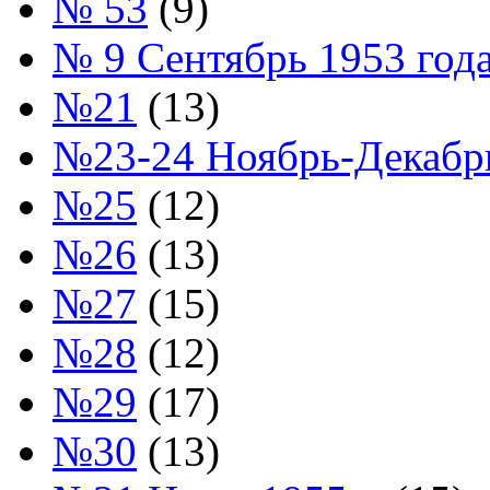
№ 53
(9)
№ 9 Сентябрь 1953 год
№21
(13)
№23-24 Ноябрь-Декабрь
№25
(12)
№26
(13)
№27
(15)
№28
(12)
№29
(17)
№30
(13)