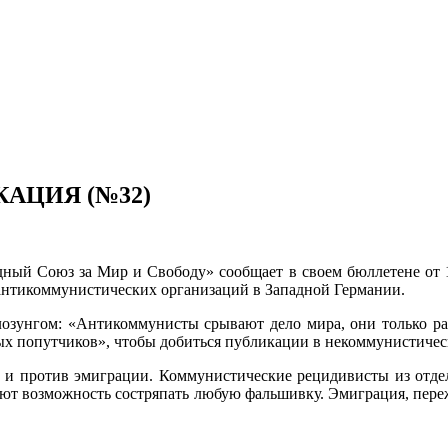
АЦИЯ (№32)
ный Союз за Мир и Свободу» сообщает в своем бюллетене от 10.
антикоммунистических организаций в Западной Германии.
лозунгом: «Антикоммунисты срывают дело мира, они только р
вых попутчиков», чтобы добиться публикации в некоммуни­стичес
дь и против эмиграции. Коммунистические рецидивисты из отд
имеют возможность состряпать любую фальшивку. Эмиграция, пе