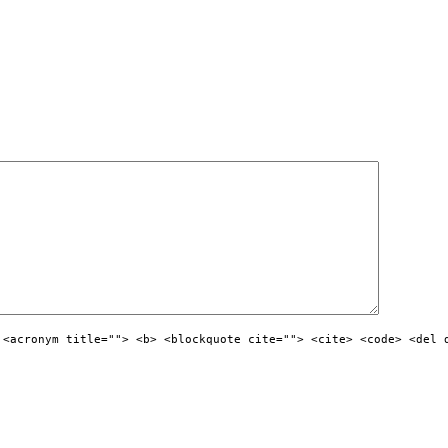
 <acronym title=""> <b> <blockquote cite=""> <cite> <code> <del 