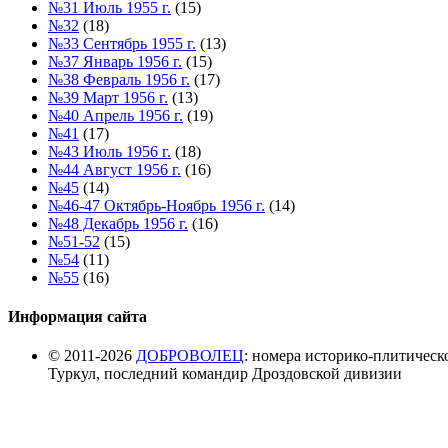
№31 Июль 1955 г.
(15)
№32
(18)
№33 Сентябрь 1955 г.
(13)
№37 Январь 1956 г.
(15)
№38 Февраль 1956 г.
(17)
№39 Март 1956 г.
(13)
№40 Апрель 1956 г.
(19)
№41
(17)
№43 Июль 1956 г.
(18)
№44 Август 1956 г.
(16)
№45
(14)
№46-47 Октябрь-Ноябрь 1956 г.
(14)
№48 Декабрь 1956 г.
(16)
№51-52
(15)
№54
(11)
№55
(16)
Информация сайта
© 2011-2026
ДОБРОВОЛЕЦ
: номера историко-плитическ
Туркул, последний командир Дроздовской дивизии