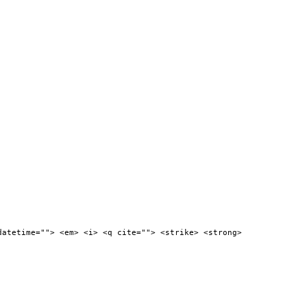
datetime=""> <em> <i> <q cite=""> <strike> <strong>