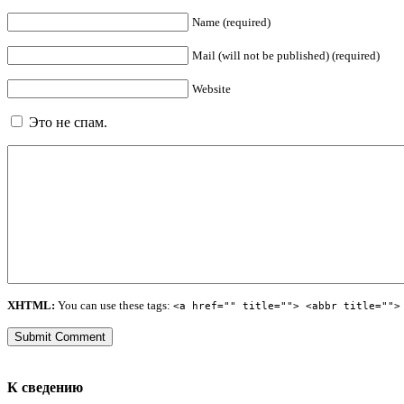
Name (required)
Mail (will not be published) (required)
Website
Это не спам.
XHTML:
You can use these tags:
<a href="" title=""> <abbr title="">
К сведению