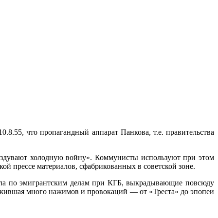
8.55, что пропагандный аппарат Панкова, т.е. правительства
аздувают холодную войну». Коммунисты используют при этом
кой прессе материалов, сфабрикованных в советской зоне.
ела по эмигрантским делам при КГБ, выкрадывающие повсюду
режившая много нажимов и провокаций — от «Треста» до эпопеи