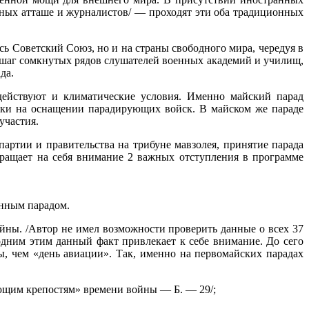
нных атташе и журналистов/ — проходят эти оба традиционных
ь Советский Союз, но и на страны свободного мира, чередуя в
й шаг сомкнутых рядов слушателей военных академий и училищ,
да.
одействуют и климатические условия. Именно майский парад
ики на оснащении парадирующих войск. В майском же параде
участия.
артии и правительства на трибуне мавзолея, принятие парада
бращает на себя внимание 2 важных отступления в программе
енным парадом.
ойны. /Автор не имел возможности проверить данные о всех 37
 одним этим данный факт привлекает к себе внимание. До сего
, чем «день авиации». Так, именно на первомайских парадах
ющим крепостям» времени войны — Б. — 29/;