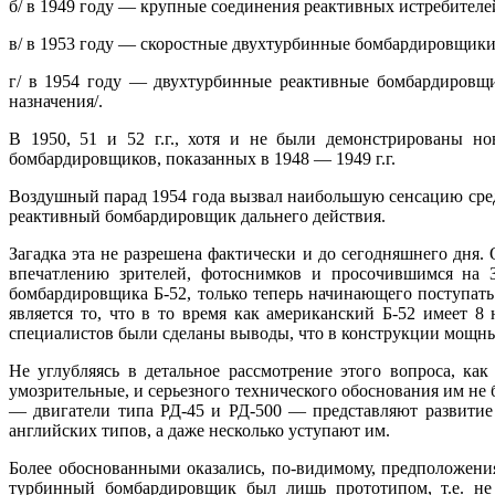
б/ в 1949 году — крупные соединения реактивных истребител
в/ в 1953 году — скоростные двухтурбинные бомбардировщики/
г/ в 1954 году — двухтурбинные реактивные бомбардировщи
назначения/.
В 1950, 51 и 52 г.г., хотя и не были демонстрированы но
бомбардировщиков, показанных в 1948 — 1949 г.г.
Воздушный парад 1954 года вызвал наибольшую сенсацию сре
реактивный бомбардировщик дальнего действия.
Загадка эта не разрешена фактически и до сегодняшнего дня.
впечатлению зрителей, фотоснимков и просочившимся на З
бомбардировщика Б-52, только теперь начинающего поступат
является то, что в то время как американский Б-52 имеет 
специалистов были сделаны выводы, что в конструкции мощных
Не углубляясь в детальное рассмотрение этого вопроса, к
умозрительные, и серьезного технического обоснования им не
— двигатели типа РД-45 и РД-500 — представляют развитие 
английских типов, а даже несколько уступают им.
Более обоснованными оказались, по-видимому, предположени
турбинный бомбардировщик был лишь прототипом, т.е. не 