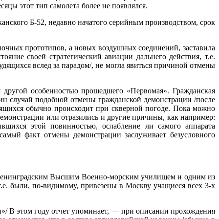
яцы этот тип самолета более не появлялся.
канского Б-52, недавно начатого серийным производством, срок
ночных прототипов, а новых воздушных соединений, заставила
ояние своей стратегический авиации дальнего действия, т.е.
ящихся вслед за парадом/, не могла явиться причиной отмены
ся другой особенностью прошедшего «Первомая». Гражданская
ин случай подобной отмены гражданской демонстрации /после
удящихся обычно происходит при скверной погоде. Пока можно
демонстрации или отразились и другие причины, как например:
ившихся этой повинностью, ослабление ли самого аппарата
 самый факт отмены демонстрации заслуживает безусловного
ы Ленинградским Высшим Военно-морским училищем и одним из
. были, по-видимому, привезены в Москву учащиеся всех 3-х
/ В этом году отчет упоминает, — при описании прохождения