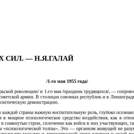
СИЛ. — Н.Я.ГАЛАЙ
/1-го мая 1955 года/
брьской революции/ и 1-го мая /праздник трудящихся/, — сопро
советской армии. В столицах союзных республик и в Ленингра
политическую демонстрацию.
 каждой страны важную воспитательную роль, глубоко осознан
в мощное психологическое средство воздействия, как в отнош
 в сомкнутые строи, сплочение как войск в них участвующих, та
м «психологической толпы». Это — организм живущий не разум
народными массами и демонстрацией этого влияния и своей в