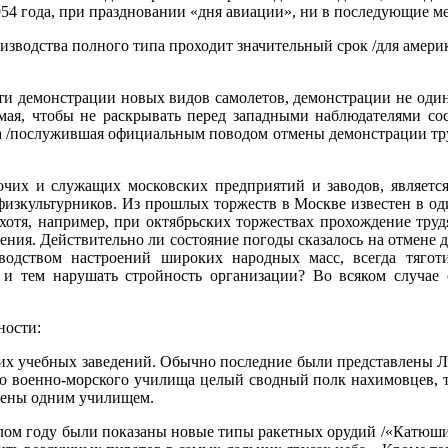
54 года, при праздновании «дня авиации», ни в последующие мес
оизводства полного типа проходит значительный срок /для амери
сти демонстрации новых видов самолетов, демонстрации не оди
 мая, чтобы не раскрывать перед западными наблюдателями сост
да /послужившая официальным поводом отмены демонстрации труд
бочих и служащих московских предприятий и заводов, являет
изкультурников. Из прошлых торжеств в Москве известен в од
, хотя, например, при октябрьских торжествах прохождение тр
ения. Действительно ли состояние погоды сказалось на отмене 
водством настроений широких народных масс, всегда тягот
 и тем нарушать стройность организации? Во всяком случае
ности:
орских учебных заведений. Обычно последние были представлен
военно-морского училища целый сводный полк нахимовцев, т.е
лены одним училищем.
лом году были показаны новые типы ракетных орудий /«Катюши»