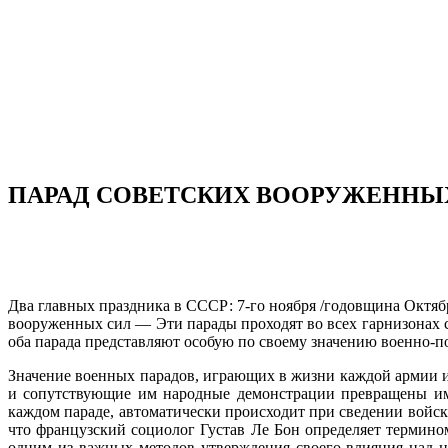
ПАРАД СОВЕТСКИХ ВООРУЖЕННЫХ 
Два главных праздника в СССР: 7-го ноября /годовщина Октя
вооруженных сил — Эти парады проходят во всех гарнизонах 
оба парада представляют особую по своему значению военно-
Значение военных парадов, играющих в жизни каждой армии и
и сопутствующие им народные демонстрации превращены им 
каждом параде, автоматически происходит при сведении войск
что французский социолог Густав Ле Бон определяет термино
одним из важных методов утверждения своего влияния над 