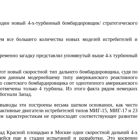
один новый 4-х-турбинный бомбардировщик/ стратегического
ем все большего количества новых моделей истребителей и
ременно загадку представлял упомянутый выше 4-х турбинный
этот новый скоростной тип дальнего бомбардировщика, судя по
ским данным модернейшему типу американского реактивного
о советского бомбардировщика от однотипного американского
 отмечены только 4 турбины. Из этого факта рядом немецких
богнали Запад.
 выводы эти построены весьма шатком основании, как чисто
реактивные двигатели истребителей типов МИГ-15, МИГ-17 и 23
м характеристикам не превосходят соответствующее развитие
над Красной площадью в Москве один скоростной дальний 4-х
щейся еще в стадии испытаний и разработки. Это косвенно