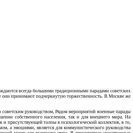
вождаются всегда большими традиционными парадами советских
де они принимают подчеркнутую торжественность. В Москве же
о советским руководством, Рядом мероприятий военные парады
ении собственного населения, так и для внешнего мира. На
к и присутствующей толпы в психологический коллектив, в то,
ом, а эмоциями, является для коммунистического руководства
оенной мощи для внешнего мира. В присутствии иностранных