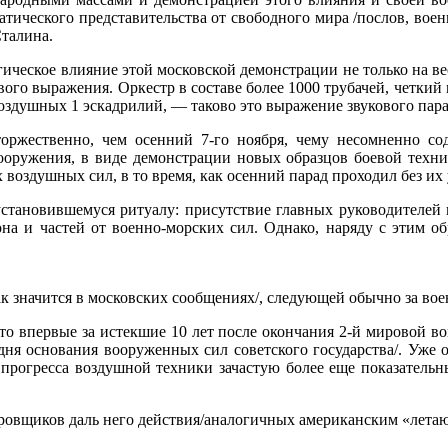
атического представительства от свободного мира /послов, вое
талина.
ческое влияние этой московской демонстрации не только на вес
ового выражения. Оркестр в составе более 1000 трубачей, четки
оздушных 1 эскадрилий, — таково это выражение звукового пара
торжественно, чем осенний 7-го ноября, чему несомненно с
вооружения, в виде демонстрации новых образцов боевой техн
 воздушных сил, в то время, как осенний парад проходил без их 
становившемуся ритуалу: присутствие главных руководителей п
она и частей от военно-морских сил. Однако, наряду с этим о
ак значится в московских сообщениях/, следующей обычно за во
то впервые за истекшие 10 лет после окончания 2-й мировой в
 дня основания вооруженных сил советского государства/. Уже
прогресса воздушной техники зачастую более еще показательны
ровщиков даль него действия/аналогичных американским «лета