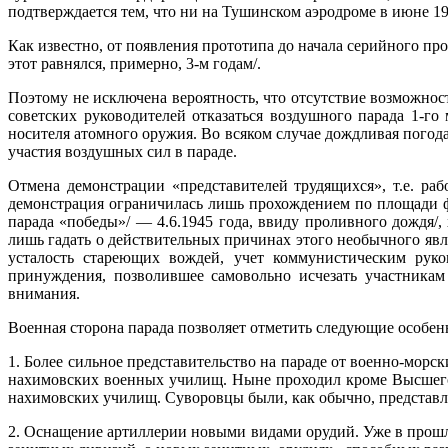
подтверждается тем, что ни на Тушинском аэродроме в июне 19
Как известно, от появления прототипа до начала серийного пр
этот равнялся, примерно, 3-м годам/.
Поэтому не исключена вероятность, что отсутствие возможно
советских руководителей отказаться воздушного парада 1-го
носителя атомного оружия. Во всяком случае дождливая пого
участия воздушных сил в параде.
Отмена демонстрации «представителей трудящихся», т.е. ра
демонстрация ограничилась лишь прохождением по площади ф
парада «победы»/ — 4.6.1945 года, ввиду проливного дождя/
лишь гадать о действительных причинах этого необычного явл
усталость стареющих вождей, учет коммунистическим руко
принуждения, позволившее самовольно исчезать участникам
внимания.
Военная сторона парада позволяет отметить следующие особен
1. Более сильное представительство на параде от военно-м
нахимовских военных училищ. Ныне проходил кроме Высшего 
нахимовских училищ. Суворовцы были, как обычно, представ
2. Оснащение артиллерии новыми видами орудий. Уже в прош