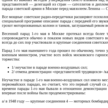
представителей — делегаций из стран — сателлитов и диплом
парада советской армии в Москве перед мавзолеем Ленина — С
Все мощные советские радио-передатчики расширяют психологи
специальной программе описание парада с передачей его звук
грохот моторизованных колонн и танков, заглушаемый ревом в
Весенний парад 1-го мая в Москве протекал всегда более 
сопровождается обычно и показом новых видов советского 
всегда до сих пор участвовали и крупные соединения советских
Парад 1-го мая нынешнего года прошел по обычному, точно у
военным министром, участие всех войск московского гарниз
торжества:
1/ неучастие в параде военно-воздушных сил;
2/ отмена демонстрации «представителей трудящихся» /к
Неучастие в параде 1-го мая военно-воздушных сил имело мес
первомайских парадах, но считает, что это первый случай со
времени парады 1-го мая бывали в отношении демонстрации 
впервые после войны были продемонстрированы:
а/ в 1948 году — крупные соединения 4 — моторных бомбарди