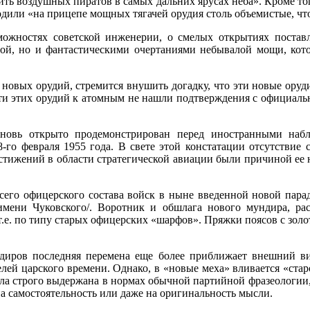
ть воздушных пиратов в самых дальних ярусах неба». Кроме того
одили «на прицепе мощных тягачей орудия столь объемистые, чт
можностях советской инженерии, о смелых открытиях поста
ой, но и фантастическими очертаниями небывалой мощи, кото
новых орудий, стремится внушить догадку, что эти новые оруд
ти этих орудий к атомным не нашли подтверждения с официал
вновь открыто продемонстрирован перед иностранными наб
го февраля 1955 года. В свете этой констатации отсутствие 
стижений в области стратегической авиации были причиной ее 
всего офицерского состава войск в ныне введенной новой пара
 имени Чуковского/. Воротник и обшлага нового мундира, р
.е. по типу старых офицерских «шарфов». Пряжки поясов с золо
ндиров последняя перемена еще более приближает внешний в
елей царского времени. Однако, в «новые меха» вливается «ста
ла строго выдержана в нормах обычной партийной фразеологии,
а самостоятельность или даже на оригинальность мысли.