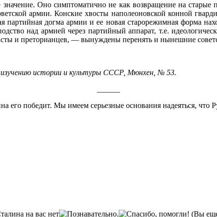
 значение. Оно симптоматично не как возвращение на старые п
ветской армии. Конские хвосты наполеоновской конной гварди
 партийная догма армии и ее новая старорежимная форма нахо
подство над армией через партийный аппарат, т.е. идеологиче
асты и преторианцев, — вынуждены перенять и нынешние совет
изучению истории и культуры СССР, Мюнхен, № 53.
______
а его победит. Мы имеем серьезные основания надеяться, что
(Вы еще