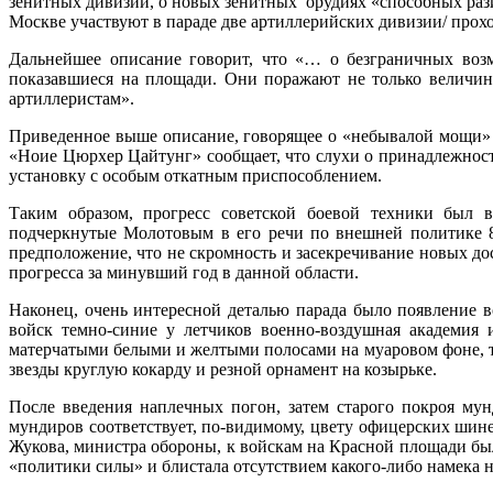
зенитных дивизий, о новых зенитных орудиях «способных рази
Москве участвуют в параде две артиллерийских дивизии/ прох
Дальнейшее описание говорит, что «… о безграничных воз
показавшиеся на площади. Они поражают не только величин
артиллеристам».
Приведенное выше описание, говорящее о «небывалой мощи» 
«Ноие Цюрхер Цайтунг» сообщает, что слухи о принадлежнос
установку с особым откатным приспособлением.
Таким образом, прогресс советской боевой техники был 
подчеркнутые Молотовым в его речи по внешней политике 8-
предположение, что не скромность и засекречивание новых до
прогресса за минувший год в данной области.
Наконец, очень интересной деталью парада было появление 
войск темно-синие у летчиков военно-воздушная академия
матерчатыми белыми и желтыми полосами на муаровом фоне, т
звезды круглую кокарду и резной орнамент на козырьке.
После введения наплечных погон, затем старого покроя му
мундиров соответствует, по-видимому, цвету офицерских шин
Жукова, министра обороны, к войскам на Красной площади бы
«политики силы» и блистала отсутствием какого-либо намека н