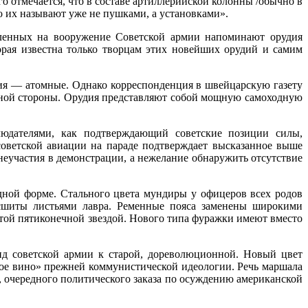
 отмечается, что в составе артиллерийской колонны /обычно в
о их называют уже не пушками, а установками».
вленных на вооружение Советской армии напоминают орудия
рая известна только творцам этих новейших орудий и самим
ия — атомные. Однако корреспонденция в швейцарскую газету
ьной стороны. Орудия представляют собой мощную самоходную
людателями, как подтверждающий советские позиции силы,
советской авиации на параде подтверждает высказанное выше
неучастия в демонстрации, а нежелание обнаружить отсутствие
дной форме. Стального цвета мундиры у офицеров всех родов
асшиты листьями лавра. Ременные пояса заменены широкими
той пятиконечной звездой. Нового типа фуражки имеют вместо
ид советской армии к старой, дореволюционной. Новый цвет
рое вино» прежней коммунистической идеологии. Речь маршала
 очередного политического заказа по осуждению американской