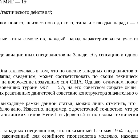
ей МИГ — 15;
тактического действия/;
ки нового, неизвестного до того, типа и «гвоздь» парада — 
вые типы самолетов, каждый парад характеризовался участи
ди авиационных специалистов на Западе. Эту сенсацию и однов
 Она заключалась в том, что по оценке западных специалистов 
апад сведениям, может соответствовать по своим техниче
ь на вооружение воздушных сил США. Однако, отличием новог
8 новейших турбин /ЖИ — 57/, на его советском собрате были
 реактивных двигателей советские конструктора значительно о
ак выходящее рамки данной статьи, можно лишь отметить, что
 было дано. Известно, например, с достаточной точностью, что 
английских типов Нене-1 и Дервент-5 и по своим технически
я западных специалистов, что показанный 1-го мая 1954 года 
законченный для серийного производства моделью, находя