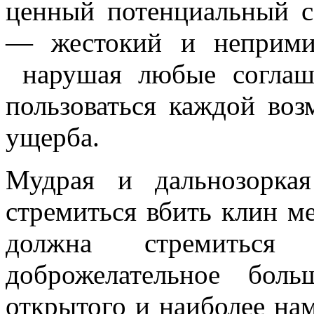
ценный потенци­альный 
— жестокий и непримир
нарушая любые соглаше
поль­зоваться каждой во
ущерба.
Мудрая и дальнозоркая
стремиться вбить клин м
должна стремиться п
доброжелательное бол
открытого и наи­более на