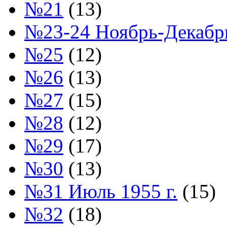
№21
(13)
№23-24 Ноябрь-Декабрь
№25
(12)
№26
(13)
№27
(15)
№28
(12)
№29
(17)
№30
(13)
№31 Июль 1955 г.
(15)
№32
(18)