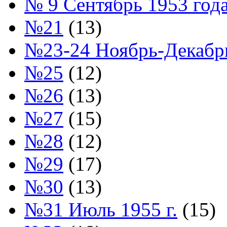
№ 9 Сентябрь 1953 год
№21
(13)
№23-24 Ноябрь-Декабрь
№25
(12)
№26
(13)
№27
(15)
№28
(12)
№29
(17)
№30
(13)
№31 Июль 1955 г.
(15)