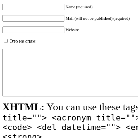
Name (required)
Mail (will not be published) (required)
Website
Это не спам.
XHTML:
You can use these tag
title=""> <acronym title=""
<code> <del datetime=""> <e
<strong>