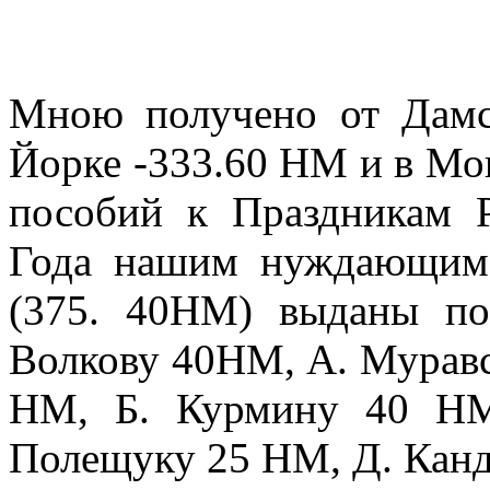
Мною получено от Дамс
Йорке -333.60 НМ и в Мо
пособий к Праздникам 
Года нашим нуждающимс
(375. 40НМ) выданы п
Волкову 40НМ, А. Муравс
НМ, Б. Курмину 40 НМ
Полещуку 25 НМ, Д. Канд