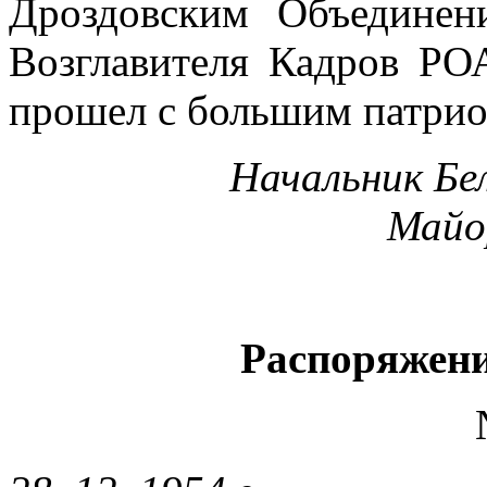
Дроздовским Объединен
Возглавителя Кадров РО
про­шел с большим патри
Начальник Бе
Майор
Распоряжен