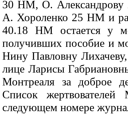
30 НМ, О. Александрову
А. Хороленко 25 НМ и ра
40.18 НМ остается у м
получивших пособие и мо
Нину Павловну Лихачеву,
лице Лари­сы Габриановн
Монтреаля за доброе д
Список жертвователей
следу­ющем номере журнал