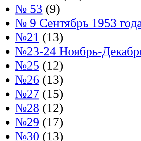
№ 53
(9)
№ 9 Сентябрь 1953 год
№21
(13)
№23-24 Ноябрь-Декабрь
№25
(12)
№26
(13)
№27
(15)
№28
(12)
№29
(17)
№30
(13)