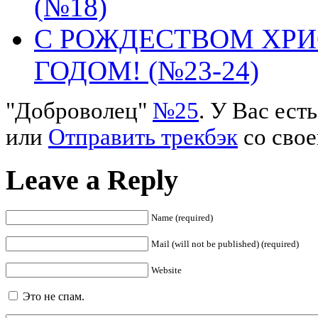
(№18)
С РОЖДЕСТВОМ ХР
ГОДОМ! (№23-24)
"Доброволец"
№25
. У Вас ес
или
Отправить трекбэк
со свое
Leave a Reply
Name (required)
Mail (will not be published) (required)
Website
Это не спам.