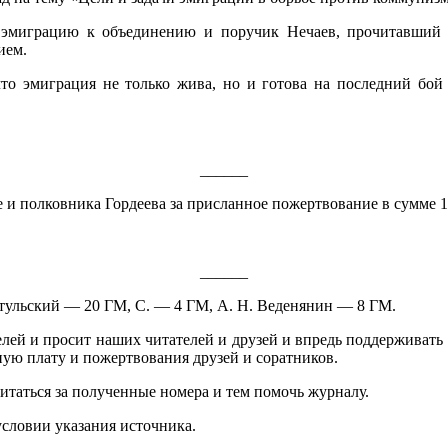
 эмиграцию к объединению и поручик Нечаев, прочитавший
ием.
что эмигра­ция не только жива, но и готова на последний б
______
 полков­ника Гордеева за присланное пожертвование в сумме 18
______
кий — 20 ГМ, С. — 4 ГМ, А. Н. Веденянин — 8 ГМ.
лей и просит наших читателей и друзей и впредь поддерживать 
ную плату и пожертвования друзей и соратников.
итаться за полученные номера и тем помочь журналу.
условии указания источника.