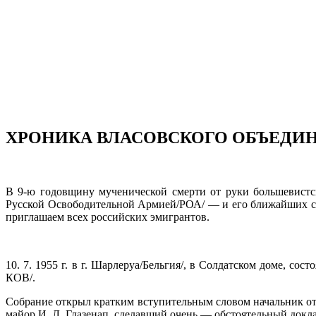
ХРОНИКА ВЛАСОВСКОГО ОБЪЕДИН
В 9-ю годовщину мученической смерти от руки большевистс
Русской Освободительной Армией/РОА/ — и его бли­жайших сот
приглашаем всех российских эмигрантов.
10. 7. 1955 г. в г. Шарлеруа/Бельгия/, в Солдатском доме, с
КОВ/.
Собрание открыл кратким вступительным словом начальник отд
майор И. Л. Глазенап, сделавший очень — обстоятельный докла