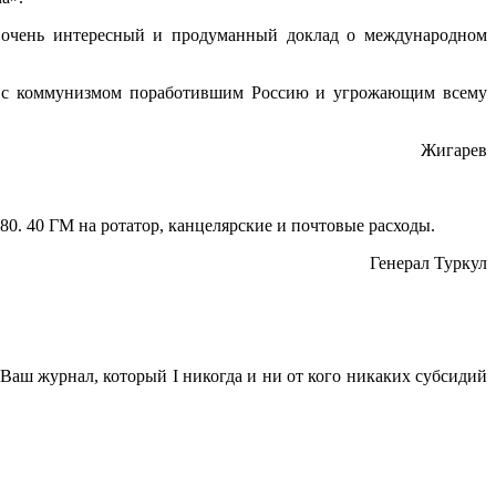
 очень интересный и продуман­ный доклад о международном
ой с коммунизмом поработив­шим Россию и угрожающим всему
Жигарев
0. 40 ГМ на ротатор, канцелярские и почтовые расходы.
Генерал Туркул
Ваш журнал, который I никогда и ни от кого никаких субсидий