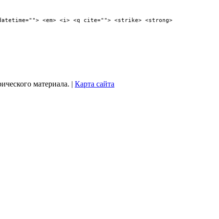
datetime=""> <em> <i> <q cite=""> <strike> <strong>
рического материала. |
Карта сайта