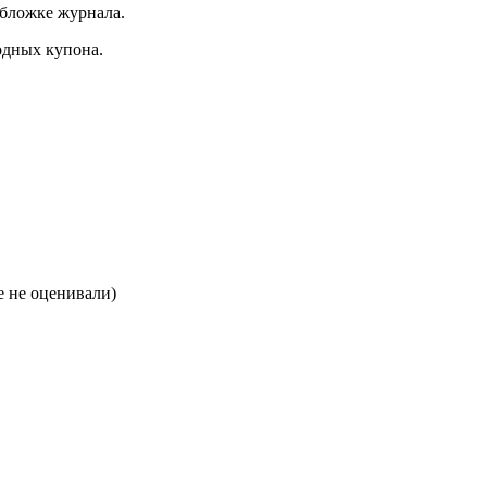
обложке журнала.
одных купона.
 не оценивали)