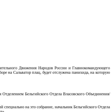
дительного Движения Народов Рос­сии и Главнокомандующего
оре на Сальватор плац, будет отслужена панихида, на которую
2-м Отделением Бельгий­ского Отдела Власовского Объединения/
 специально на это со­брание, начальник Бельгийского Отдела
а».