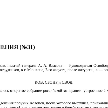
ЕНИЯ (№31)
ких палачей генерала А. А. Власова — Руководителя Освобо
рудников, в г. Мюнхене, 7-го августа, после литургии, в — соб
КОВ, СБОНР и СВОД.
остоялось открытое собрание российской эмиграции, устроенное 
еления поручик Холопов, после которого выступил, приехавший
д на тему «Цели и задачи эмиграции в борьбе против ком­мунизм