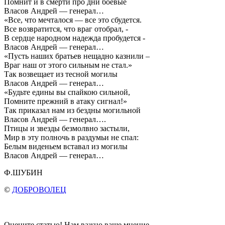
Помнит и в смерти про дни боевые
Власов Андрей — генерал…
«Все, что мечталося — все это сбудется.
Все возвратится, что враг отобрал, -
В сердце народном надежда пробудется -
Власов Андрей — генерал…
«Пусть наших братьев нещадно казнили –
Враг наш от этого сильным не стал.»
Так возвещает из тесной могилы
Власов Андрей — генерал…
«Будьте едины вы спайкою сильной,
Помните прежний в атаку сигнал!»
Так приказал нам из бездны могильной
Власов Андрей — генерал….
Птицы и звезды безмолвно застыли,
Мир в эту полночь в раздумьи не спал:
Белым виденьем вставал из могилы
Власов Андрей — генерал…
Ф.ШУБИН
©
ДОБРОВОЛЕЦ
Оцените статью! Нам важно ваше мнение