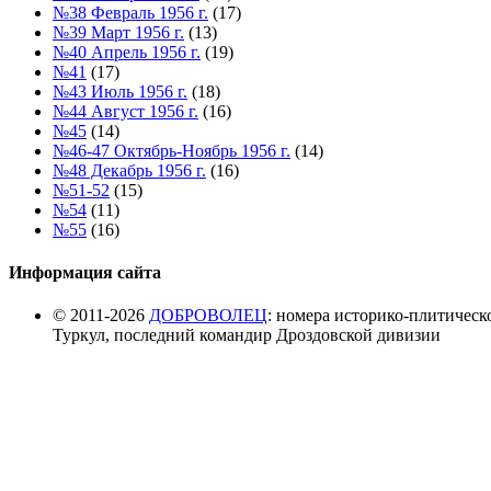
№38 Февраль 1956 г.
(17)
№39 Март 1956 г.
(13)
№40 Апрель 1956 г.
(19)
№41
(17)
№43 Июль 1956 г.
(18)
№44 Август 1956 г.
(16)
№45
(14)
№46-47 Октябрь-Ноябрь 1956 г.
(14)
№48 Декабрь 1956 г.
(16)
№51-52
(15)
№54
(11)
№55
(16)
Информация сайта
© 2011-2026
ДОБРОВОЛЕЦ
: номера историко-плитическ
Туркул, последний командир Дроздовской дивизии