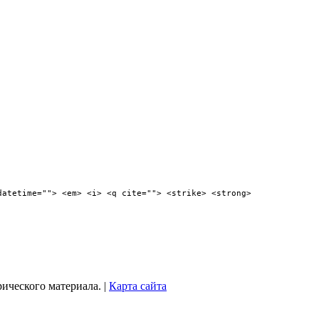
datetime=""> <em> <i> <q cite=""> <strike> <strong>
рического материала. |
Карта сайта