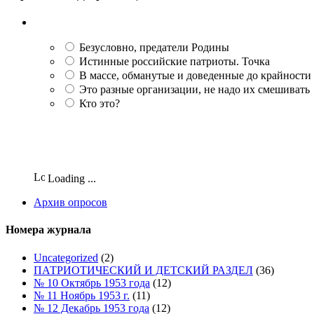
Безусловно, предатели Родины
Истинные российские патриоты. Точка
В массе, обманутые и доведенные до крайности
Это разные организации, не надо их смешивать
Кто это?
Loading ...
Архив опросов
Номера журнала
Uncategorized
(2)
ПАТРИОТИЧЕСКИЙ И ДЕТСКИЙ РАЗДЕЛ
(36)
№ 10 Октябрь 1953 года
(12)
№ 11 Ноябрь 1953 г.
(11)
№ 12 Декабрь 1953 года
(12)