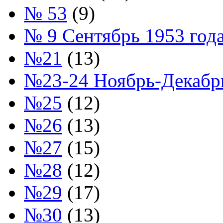
№ 53
(9)
№ 9 Сентябрь 1953 год
№21
(13)
№23-24 Ноябрь-Декабрь
№25
(12)
№26
(13)
№27
(15)
№28
(12)
№29
(17)
№30
(13)