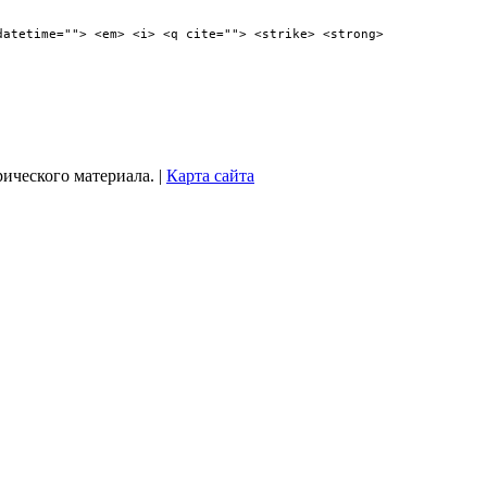
datetime=""> <em> <i> <q cite=""> <strike> <strong>
рического материала. |
Карта сайта