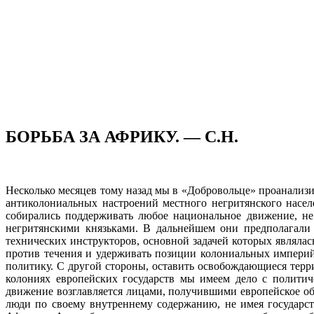
БОРЬБА ЗА АФРИКУ. — С.Н.
Несколько месяцев тому назад мы в «Добровольце» проанализ
антиколониальных настроений местного негритянского насел
собирались поддерживать любое национальное движение, не
негритянскими князьками. В дальнейшем они предполагали
технических инструкторов, основной задачей которых являла
против течения и удерживать позиции колониальных империй
политику. С другой стороны, оставить освобождающиеся терр
колониях европейских государств мы имеем дело с политич
движение возглавляется лицами, получившими европейское о
люди по своему внутреннему содержанию, не имея государс