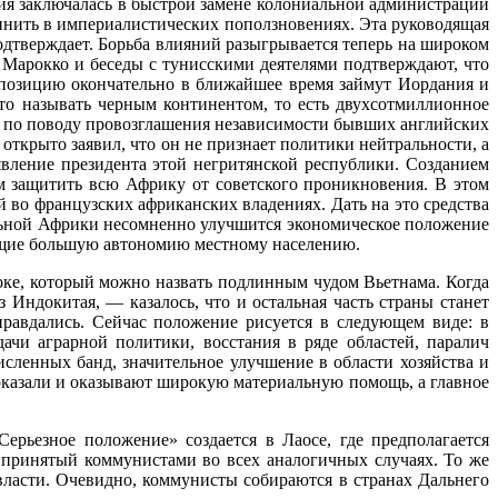
ия заключалась в быстрой замене колониальной администрации
винить в империалистических поползновениях. Эта руководящая
дтверждает. Борьба влияний разыгрывается теперь на широком
 Марокко и беседы с тунисскими деятелями подтверждают, что
 позицию окончательно в ближайшее время займут Иордания и
то называть черным континентом, то есть двухсотмиллионное
а по поводу провозглашения независимости бывших английских
открыто заявил, что он не признает политики нейтральности, а
вление президента этой негритянской республики. Созданием
м защитить всю Африку от советского проникновения. В этом
во французских африканских владениях. Дать на это средства
альной Африки несомненно улучшится экономическое положение
яющие большую автономию местному населению.
ке, который можно назвать подлинным чудом Вьетнама. Когда
Индокитая, — казалось, что и остальная часть страны станет
равдались. Сейчас положение рисуется в следующем виде: в
чи аграрной политики, восстания в ряде областей, паралич
сленных банд, значительное улучшение в области хозяйства и
оказали и оказывают широкую материальную помощь, а главное
Серьезное положение» создается в Лаосе, где предполагается
, принятый коммунистами во всех аналогичных случаях. То же
власти. Очевидно, коммунисты собираются в странах Дальнего