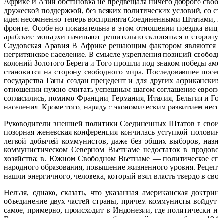
Африке и Азии обстановка не предвещала ничего доброго сво
дружеской поддержкой, без всяких политических условий, со 
идея несомненно теперь воспринята Соединенными Штатами, и
фронте. Особе но показательна в этом отношении поездка ви
арабские монархи начинают решительно склоняться в сторон
Саудовская Аравия В Африке решающим фактором являются не
негритянское население. В смысле укрепления позиций свобо
колоний Золотого Берега и Того прошли под знаком победы аме
становится на сторону свободного мира. Последовавшее пос
государства Ганы создан прецедент и для других африканск
отношении нужно считать успешным шагом соглашение европей
согласились, помимо Франции, Германия, Италия, Бельгия и 
населения. Кроме того, наряду с экономическим развитием н
Руководители внешней политики Соединенных Штатов в своих
позорная женевская конференция кончилась уступкой половин
легкой добычей коммунистов, даже без общих выборов, наз
коммунистическом Северном Вьетнаме недостаток в продово
хозяйства; в. Южном Свободном Вьетнаме — политическое спо
народного образования, повышение жизненного уровня. Рецеп
нашли энергичного, человека, который взял власть твердо в св
Нельзя, однако, сказать, что указанная американская доктр
объединение двух частей страны, причем коммунисты войдут 
самое, примерно, происходит в Индонезии, где политически 