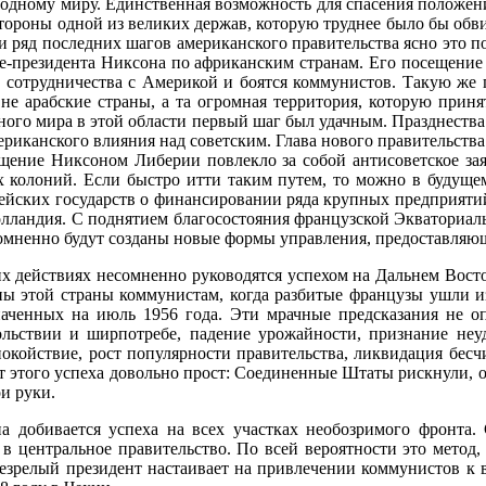
бодному миру. Единственная возможность для спасения положен
стороны одной из великих держав, которую труднее было бы об
 ряд последних шагов американского правительства ясно это по
це-президента Никсона по африканским странам. Его посещение
у сотрудничества с Америкой и боятся коммунистов. Такую же
 арабские страны, а та огромная территория, которую приня
дного мира в этой области первый шаг был удачным. Празднеств
риканского влияния над советским. Глава нового правительства 
ещение Никсоном Либерии повлекло за собой антисоветское зая
их колоний. Если быстро итти таким путем, то можно в будуще
ских государств о финансировании ряда крупных предприятий 
Голландия. С поднятием благосостояния французской Экватори
есомненно будут созданы новые формы управления, предоставл
 действиях несомненно руководятся успехом на Дальнем Восто
ы этой страны коммунистам, когда разбитые французы ушли из 
наченных на июль 1956 года. Эти мрачные предсказания не оп
льствии и ширпотребе, падение урожайности, признание неуда
койствие, рост популярности правительства, ликвидация бесчи
т этого успеха довольно прост: Соединенные Штаты рискнули, 
ои руки.
ина добивается успеха на всех участках необозримого фронта. 
в центральное правительство. По всей вероятности это метод
незрелый президент настаивает на привлечении коммунистов к 