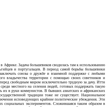
в Африке. Задача большевиков сводилась там к использованию
льгийцев и португальцев. В период самой борьбы большевики
, заключать союзы о дружбе и взаимной поддержке с любыми
ого владычества территории с помощью своих советников и
 перед свободным миром исключительно трудную за дачу. Итти
среди местного на селения людей, готовых поддержать такую
ть их в руки коммунистов. В бывших азиатских и африканских
осударственной традиции тоже не существует. Национальное
ключения исповедующих крайние политические убеждения. Эти
ых социальных экспериментов. Сложившаяся таким образом в