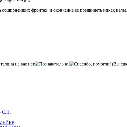
8 году в Чехии.
а обширнейших фронтах, и окончание ее предвидеть никак нельз
(Вы еще
С.Н.
МЕЙЕР