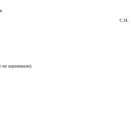
я.
С.Н.
 не оценивали)