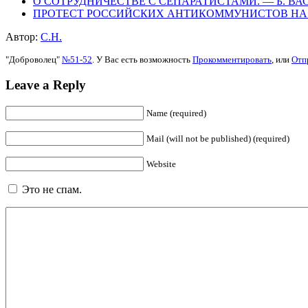
О СОТРУДНИЧЕСТВЕ С СЕПАРАТИСТАМИ. — Б. В
ПРОТЕСТ РОССИЙСКИХ АНТИКОММУНИСТОВ НА 
Автор:
С.Н.
"Доброволец"
№51-52
. У Вас есть возможность
Прокомментировать
, или
Отп
Leave a Reply
Name (required)
Mail (will not be published) (required)
Website
Это не спам.