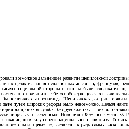
ировали возможное дальнейшее развитие шепиловской доктрины 
ения в целях изгнания ненавистных англичан, французов, бе
 касаясь социальной стороны и готовы были, следовательно
 постепенно подчинить себе освобождающиеся от колониальн
сь бы политическая пропаганда. Шепиловская доктрина ставила
 даже путем широких реформ было невозможно. Нельзя найти 
итории на произвол судьбы, без руководства, — значило отдава
ески незрелым населением/в Индонезии 90% неграмотных/. Г
бразование, но в силу своего национального шовинизма без ис
твенного опыта, прямо подготовлены к ряду самых рискованн