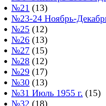
№21
(13)
№23-24 Ноябрь-Декабрь
№25
(12)
№26
(13)
№27
(15)
№28
(12)
№29
(17)
№30
(13)
№31 Июль 1955 г.
(15)
№32
(18)