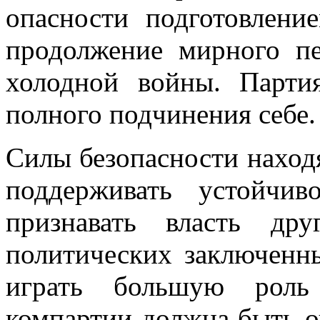
опасности подготовле­н
продолжение мирного п
холодной войны. Парти
полного подчине­ния себе.
Силы безопасности находя
поддержи­вать устойчи
признавать власть дру
политических заключенн
иг­рать большую роль
компартии должна быть оч