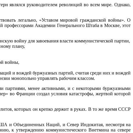
терн являлся руко­водителем революций во всем мире. Однако,
твовать легально, «Уста­вом мировой гражданской войны». О
ый профессорами Академии Генерального Штаба в Москве, этот
скую войну для завоевания власти коммунистической партии,
ному плану,
ой войны,
ций и вождей буржуазных партий, считая среди них и вождей
ензии монопольно управлять рабочим классом.
ими партиями, менее активными, и с некоторыми буржуазными
ер» во Франции создал условия катастрофы, жертвой которой
итов, которых он крепко держит в руках. В то же время СССР
США и Объединенных На­ций, и Север Индокитая, несмотря на
ению, к утверждению коммунистического Виетмина на севе­ре