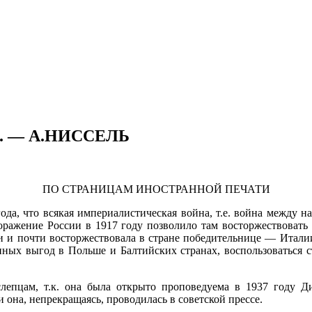
 — А.НИССЕЛЬ
ПО СТРАНИЦАМ ИНОСТРАННОЙ ПЕЧАТИ
а, что всякая империалистическая война, т.е. война между нац
поражение России в 1917 году позволило там вос­торжествоват
 и почти вос­торжествовала в стране победительнице — Италии
енных выгод в Польше и Балтийских странах, восполь­зоватьс
слепцам, т.к. она была открыто проповедуема в 1937 году 
она, непрекращаясь, проводилась в советской прессе.