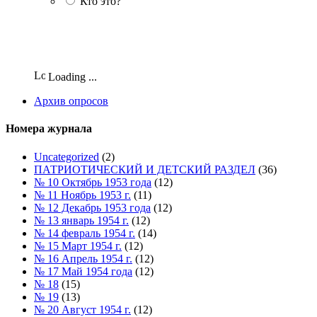
Кто это?
Loading ...
Архив опросов
Номера журнала
Uncategorized
(2)
ПАТРИОТИЧЕСКИЙ И ДЕТСКИЙ РАЗДЕЛ
(36)
№ 10 Октябрь 1953 года
(12)
№ 11 Ноябрь 1953 г.
(11)
№ 12 Декабрь 1953 года
(12)
№ 13 январь 1954 г.
(12)
№ 14 февраль 1954 г.
(14)
№ 15 Март 1954 г.
(12)
№ 16 Апрель 1954 г.
(12)
№ 17 Май 1954 года
(12)
№ 18
(15)
№ 19
(13)
№ 20 Август 1954 г.
(12)