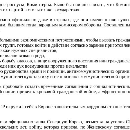
ил с роспуске Коминтерна. Было бы наивно считать, что Комин
ких партий в стольких же государствах.
ано офици­ально даже в странах, где они имели право сущес
цким, бывшим тогда народным комиссаром обороны. Составленн
ы
льшими экономи­ческими потрясениями, чтобы вызвать граждан
рупп, готовых войти в действие согласно заранее приготовлен
также нужных специалистов,
ериалов всякого рода,
орьбу классов, в виде вооруженного восстания или гражданск
ди них дух возмущения против начальства,
уководства армии и полиции, антикоммунистических организа
коммунистическую тактику и не признают коммунистической прет
ть пробо­вать создать временные соглашения с социалистическ
спании привел к кровавой гражданской войне, а «фронт попюл
Р окружил себя в Европе защитительным кордоном стран сателл
низм офи­циально занял Северную Корею, несмотря на усилия 
кольких лет, войну, которая привела, по Женевскому соглаш