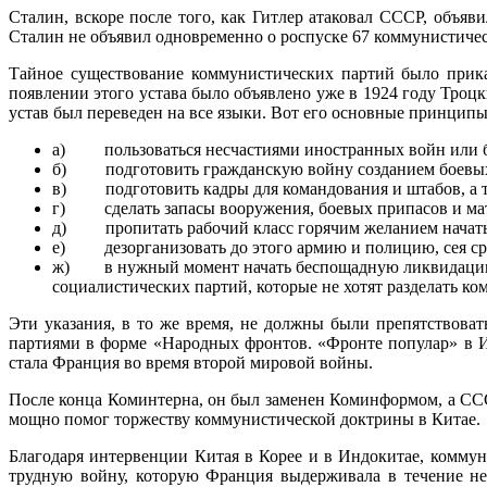
Сталин, вскоре после того, как Гитлер атаковал СССР, объяв
Сталин не объявил одновременно о роспуске 67 коммунистичес
Тайное существование коммунистических партий было приказ
появлении этого устава было объявлено уже в 1924 году Тро
устав был переведен на все языки. Вот его основные принцип
а) пользоваться несчастиями иностранных войн или бо
б) подготовить гражданскую войну созданием боевых г
в) подготовить кадры для командования и штабов, а 
г) сделать запасы вооружения, боевых припасов и мат
д) пропитать рабочий класс горячим желанием начать б
е) дезорганизовать до этого армию и полицию, сея сре
ж) в нужный момент начать беспощадную ликвидацию р
социалистических партий, которые не хотят раз­делать 
Эти указания, в то же время, не должны были препятствова
партиями в форме «Народных фронтов. «Фронте популар» в И
стала Франция во время второй мировой войны.
После конца Коминтерна, он был заменен Коминформом, а ССС
мощно помог торжеству коммунистической доктрины в Китае.
Благодаря интервенции Китая в Корее и в Индокитае, комму
трудную войну, которую Франция выдерживала в течение нес