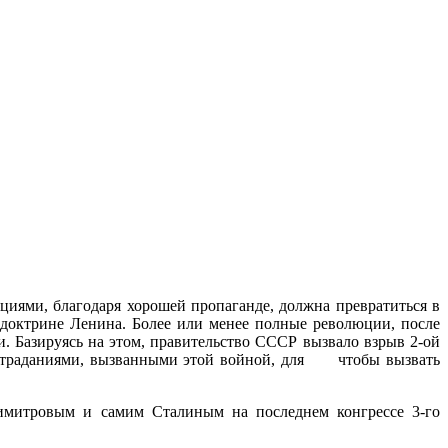
иями, благодаря хо­рошей пропаганде, должна превратиться в
ь доктрине Ленина. Более или менее полные революции, после
. Базируясь на этом, пра­вительство СССР вызвало взрыв 2-ой
я страданиями, вызванными этой войной, для чтобы вызвать
Димитровым и самим Сталиным на последнем конгрессе 3-го