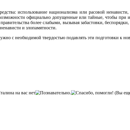
редства: использование национализма или расовой ненависти,
по возможности официально допущенные или тайные, что­бы при 
авительства более слабыми, вызывая забастовки, беспорядки, т
 ненависти и злопамятности.
нужно с необходимой твердостью подавлять эти подготовки к но
(Вы еще