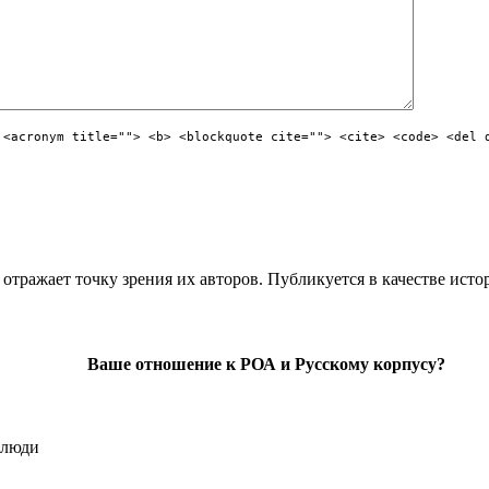
 <acronym title=""> <b> <blockquote cite=""> <cite> <code> <del 
отражает точку зрения их авторов. Публикуется в качестве исто
Ваше отношение к РОА и Русскому корпусу?
 люди