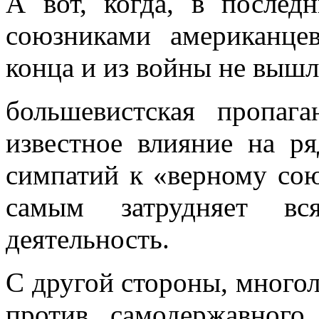
А вот, когда, в после
союзниками амери­канце
конца и из войны не вышл
большевистская пропаг
известное влияние на р
симпатий к «верному со
самым затрудняет вся
деятельность.
С другой стороны, многол
против само­державног