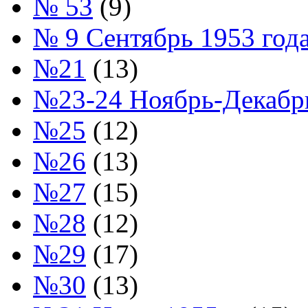
№ 53
(9)
№ 9 Сентябрь 1953 год
№21
(13)
№23-24 Ноябрь-Декабрь
№25
(12)
№26
(13)
№27
(15)
№28
(12)
№29
(17)
№30
(13)