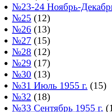
№23-24 Ноябрь-Декабрь
№25
(12)
№26
(13)
№27
(15)
№28
(12)
№29
(17)
№30
(13)
№31 Июль 1955 г.
(15)
№32
(18)
№33 Сентябрь 1955 г.
(