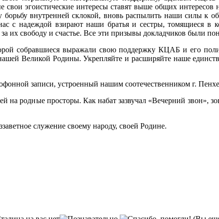
е свои эгоистические интересы ставят выше общих ин­тересов 
у борьбу внутренней склокой, вновь распылить наши силы к 
ас с надеждой взирают наши братья и сестры, томящиеся в к
 за их свободу и счастье. Все эти призывы докладчиков были по
орой со­бравшиеся выражали свою поддержку КЦАБ и его полит
 нашей Великой Родины. Укрепляйте и расширяй­те наше единство
мофон­ной записи, устроенный нашим соотечественником г. Пенх
ей на родные просторы. Как набат зазвучал «Вечерний звон», зо
ззавет­ное служение своему народу, своей Родине.
(Вы еще