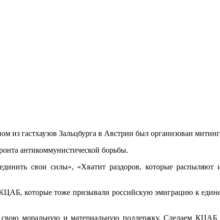
ом из гастхаузов Зальцбурга в Австрии был организован митин
ронта анти­коммунистической борьбы.
динить свои силы», «Хватит раздоров, которые распыляют и
 КЦАБ, ко­торые тоже призывали российскую эмиграцию к едине
 свою мораль­ную и материальную поддержку, Сделаем КЦАБ 