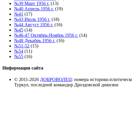
№39 Март 1956 г.
(13)
№40 Апрель 1956 г.
(19)
№41
(17)
№43 Июль 1956 г.
(18)
№44 Август 1956 г.
(16)
№45
(14)
№46-47 Октябрь-Ноябрь 1956 г.
(14)
№48 Декабрь 1956 г.
(16)
№51-52
(15)
№54
(11)
№55
(16)
Информация сайта
© 2011-2026
ДОБРОВОЛЕЦ
: номера историко-плитическ
Туркул, последний командир Дроздовской дивизии