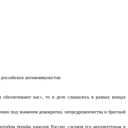
г российских антикоммунистов.
 обезличивают нас», то и дело слышалось в разных концах
нию под знаменем демо­кратии, непредрешенчества и братской
штабом борьбы народов России, сделаем его авторитетным и