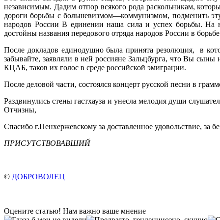
независимым. Дадим отпор всякого рода раскольникам, которы
до­роги борьбы с большевизмом—коммунизмом, подменить эт
народов России В единении наша сила и успех борьбы. На н
достойны названия передового отряда народов России в борьбе
После докладов единодушно была принята резолюция, в кот
забывайте, заявляли в ней россияне Зальцбурга, что Вы сыны
КЦАБ, таков их голос в среде российской эмиграции.
После деловой части, состоялся концерт русской песни в грам
Раздвинулись стены гастхауза и унесла мелодия души слушател
Отчизны,
Спасибо г.Пенхержевскому за доставленное удовольствие, за бе
ПРИСУТСТВОВАВШИЙ
©
ДОБРОВОЛЕЦ
Оцените статью! Нам важно ваше мнение