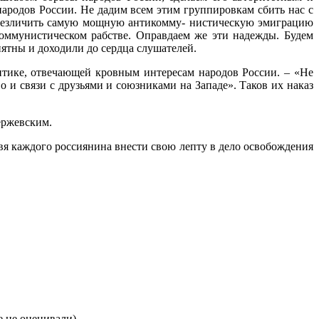
народов России. Не дадим всем этим группировкам сбить нас с
обезличить самую мощную антикомму- нистическую эмиграцию
омму­нистическом рабстве. Оправдаем же эти надежды. Будем
нятны и доходили до сердца слушателей.
ике, отвечающей кров­ным интересам народов России. – «Не
 и связи с друзьями и союзниками на Западе». Таков их наказ
ержевским.
вя каждого рос­сиянина внести свою лепту в дело освобождения
 не оценивали)