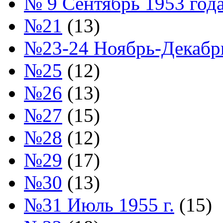
№ 9 Сентябрь 1953 год
№21
(13)
№23-24 Ноябрь-Декабрь
№25
(12)
№26
(13)
№27
(15)
№28
(12)
№29
(17)
№30
(13)
№31 Июль 1955 г.
(15)