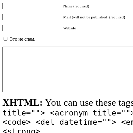
Name (required)
Mail (will not be published) (required)
Website
Это не спам.
XHTML:
You can use these tag
title=""> <acronym title=""
<code> <del datetime=""> <e
<strong>