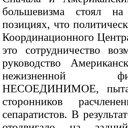
большевизма стоял на
позициях, что политичес
Координационного Центра
это сотрудниче­ство во
руководство Американс
нежизненной ф
НЕСОЕДИНИМОЕ, пытал
сторонников расчлене
сепаратистов. В результ
отодвигало на задни