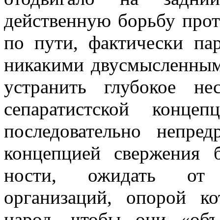
действенную борьбу про
по пути, фактически па
никакими двусмысленным
устранить глубокое нес
сепа­ратистской конц
последовательно непред
концепцией свержения б
ности, ожидать от 
организаций, опорой к
народ, чтобы они «объ