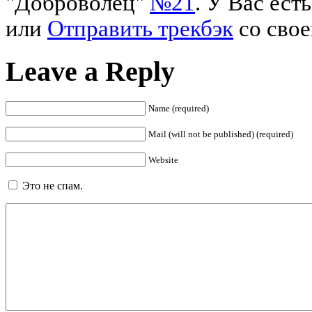
"Доброволец"
№21
. У Вас ес
или
Отправить трекбэк
со свое
Leave a Reply
Name (required)
Mail (will not be published) (required)
Website
Это не спам.