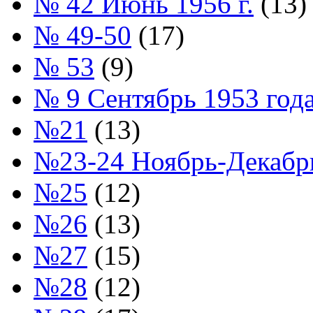
№ 42 Июнь 1956 г.
(13)
№ 49-50
(17)
№ 53
(9)
№ 9 Сентябрь 1953 год
№21
(13)
№23-24 Ноябрь-Декабрь
№25
(12)
№26
(13)
№27
(15)
№28
(12)