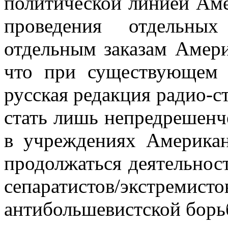
политической линией Аме
проведения от­дельны
отдельным заказам Амери
что при существующем
русская редакция радио-
стать лишь непредрешенч
в учреждениях Американ
продол­жаться деятельнос
сепаратистов/экстрем
антибольшевистской борь