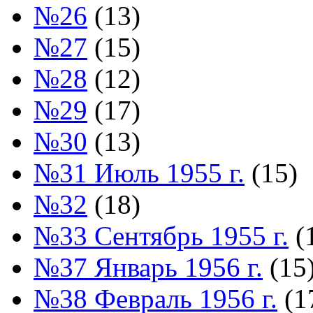
№26
(13)
№27
(15)
№28
(12)
№29
(17)
№30
(13)
№31 Июль 1955 г.
(15)
№32
(18)
№33 Сентябрь 1955 г.
(
№37 Январь 1956 г.
(15
№38 Февраль 1956 г.
(1