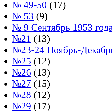
№ 49-50
(17)
№ 53
(9)
№ 9 Сентябрь 1953 год
№21
(13)
№23-24 Ноябрь-Декабрь
№25
(12)
№26
(13)
№27
(15)
№28
(12)
№29
(17)