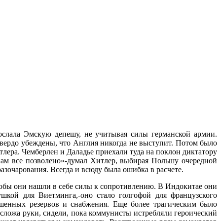
послала Эмскую депешу, не учитывая силы германской армии.
вердо убеждены, что Англия никогда не выступит. Потом было
лера. Чемберлен и Даладье приехали туда на поклон диктатору
нам все позволено»-думал Хитлер, выбирая Польшу очередной
азочарования. Всегда и всюду была ошибка в расчете.
тобы они нашли в себе силы к сопротивлению. В Индокитае они
ушкой для Виетминга,-оно стало голгофой для французского
ишенных резервов и снабжения. Еще более трагическим было
, сложа руки, сидели, пока коммунисты истребляли героический