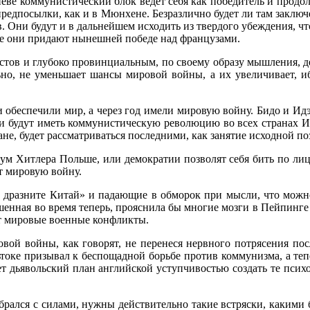
неве коммунисти­ческий блок ведет себя как победитель и продол
предпосылки, как и в Мюнхене. Безразлично будет ли там заключ
. Они будут и в дальнейшем исходить из твердого убеждения, ч
ние они придают нынешней победе над фран­цузами.
стов и глубоко провинциальным, по своему образу мышления, деп
ьно, не уменьшает шансы мировой войны, а их увеличивает, иб
обеспе­чили мир, а через год имели мировую войну. Бидо и Идэ
 и будут иметь коммунистическую революцию во всех странах Ин
не, будет рассматриваться последними, как занятие исходной по
атум Хит­лера Польше, или демократии позволят себя бить по ли
ет мировую войну.
е дразните Китай» и падающие в обморок при мысли, что можн
шенная во время теперь, прояснила бы многие мозги в Пейпинге
т ми­ровые военные конфликты.
вой вой­ны, как говорят, не перенеся нервного потрясения по
льтоке призывал к беспощадной борьбе против коммунизма, а теп
т дьявольский план английской уступчивостью создать те псих
обрался с силами, нужны действительно такие встряски, какими