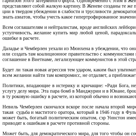
гар­низон этого затерянного форта. Одновременно с этим в Же
представляют собой жалкую картину. В Женеве созданы те же 
ции в твердом убеждении в слабости и трусливости демократов
знать азиатов, чтобы учесть ка­кое гипертрофированное значе
Всем соглашателям и нейтралистам, вроде английских лейбори
уступчивость, желание купить мир любой ценой, парадоксал
ошибке в расчете.
Даладье и Чемберлен уехали из Мюнхена в убеждении, что они 
или создать там коалиционное правительство с коммунистами
соглашение в Виетнаме, легализующее коммунистов в этой стра
Будет ли такая новая агрессия тем ударом, каким был ультим
всем желании найти там компро­мисс, не отдаляет, а приближа
Политики, впадающие в истерику и кричащие: «Ради Бога, н
услугу делу мира. Эта пара бомб в Манджурии и в Юнане, бро
в ту роковую ошибку в расчете, из которой обычно и возникаю
Невиль Чемберлен скончался вскоре после начала второй миро
такая судьба и маститого оратора, который в 1946 году в Фу
может быть, богатый политическим опытом, сэр Уинстон имее
приводят к ошибкам в расчете про­тивной стороны.
Может быть, для демократического мира, для того чтобы он с