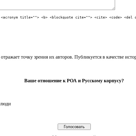
 <acronym title=""> <b> <blockquote cite=""> <cite> <code> <del 
отражает точку зрения их авторов. Публикуется в качестве исто
Ваше отношение к РОА и Русскому корпусу?
 люди