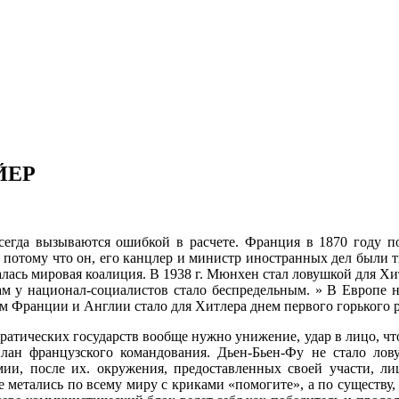
ЙЕР
сегда вызы­ваются ошибкой в расчете. Франция в 1870 году 
 потому что он, его канцлер и министр иностранных дел были т
ась мировая коалиция. В 1938 г. Мюнхен стал ловушкой для Хит
ам у национал-социалистов стало беспредельным. » В Европе 
ом Франции и Англии стало для Хитлера днем первого горького р
кратичес­ких государств вообще нужно унижение, удар в лицо, ч
 план французского командования. Дьен-Бьен-Фу не стало лов
рмии, после их. окружения, предоставленных своей участи, л
 метались по всему миру с криками «помогите», а по су­ществу