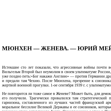
МЮНХЕН — ЖЕНЕВА. — ЮРИЙ МЕ
Истекшие сто лет показали, что агрессивные войны почти в
Вильгельм Второй был неумолим в своем ультиматуме России,
уже поздно петь:»Бог накажи Англию» — против Германии драл
и предали там Чехию. После Мюнхе­на, презрение к союзник
жертвой военной прогулки. 1-ое сентября 1939 г. с ультиматум
Не повторится ли тоже самое в Женеве? Может быть, для демо
его получили. Трагически про­валился там стратегический
гарнизона, составленного из лучших частей французской а
моральное бессилие Великой Державы и ее со­юзников, которые