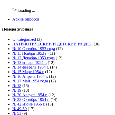
Loading ...
Архив опросов
Номера журнала
Uncategorized
(2)
ПАТРИОТИЧЕСКИЙ И ДЕТСКИЙ РАЗДЕЛ
(36)
№ 10 Октябрь 1953 года
(12)
№ 11 Ноябрь 1953 г.
(11)
№ 12 Декабрь 1953 года
(12)
№ 13 январь 1954 г.
(12)
№ 14 февраль 1954 г.
(14)
№ 15 Март 1954 г.
(12)
№ 16 Апрель 1954 г.
(12)
№ 17 Май 1954 года
(12)
№ 18
(15)
№ 19
(13)
№ 20 Август 1954 г.
(12)
№ 22 Октябрь 1954 г.
(14)
№ 42 Июнь 1956 г.
(13)
№ 49-50
(17)
№ 53
(9)