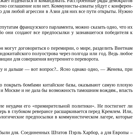
жает издеваться и коман­довать. Расстроенные ряды демократов
ено соглашение или нет. Коммунисты-азиаты уйдут с конферен­
то для любой агрессии в Азии для них все пути открыты. Нужно
утатам французско­го парламента, можно сказать одно, что их
о они создают все предпосылки у зазнавшегося победителя к
н могут договорить­ся о перемирии, о мире, разделить Виетнам
докитайского полуострова через полгода или год. Ведь любое
зиции для со­вершения внутреннего переворота.
цу и дальше — вот вопрос?.. Ясно однако одно, — Женева, при
о покрыть бомбами китай­ские базы, оказывают самую плохую
 и Москве и не дала бы возможность тамошним вождям., впасть
сле неудачи его «при­мирительной политики». Не постигнет ли
ерь в глубоком реверансе расшаркивается перед Кремлем. Или,
ологические предпосылки в коммунистическом лагере, которые
 были для. Соединен­ных Штатов Пэрль Харбор, а для Европы –