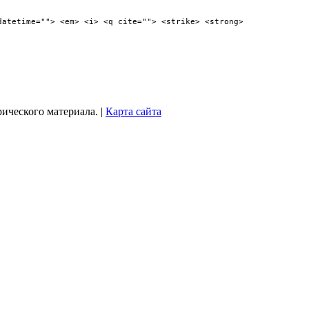
datetime=""> <em> <i> <q cite=""> <strike> <strong>
рического материала. |
Карта сайта