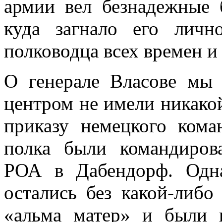
армии вел безнадежные 
куда загнало его личн
полководца всех времен и
О генерале Власове мы 
центром не имели никакой
приказу немецкого ком
полка были командиров
РОА в Дабендорф. Одна
остались без какой-либо 
«альма матер» и были н