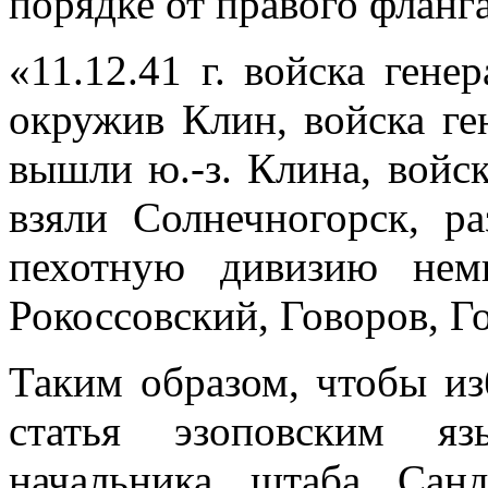
порядке от правого фланга
«11.12.41 г. войска гене
окружив Клин, войска г
вышли ю.-з. Клина, войс
взяли Солнечногорск, р
пехотную дивизию нем
Рокоссовский, Говоров, Го
Таким образом, чтобы из
статья эзопов­ским я
начальника штаба Санд