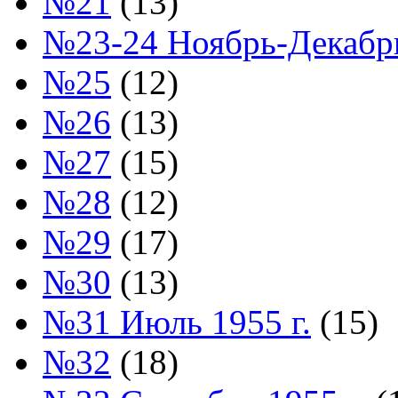
№21
(13)
№23-24 Ноябрь-Декабрь
№25
(12)
№26
(13)
№27
(15)
№28
(12)
№29
(17)
№30
(13)
№31 Июль 1955 г.
(15)
№32
(18)