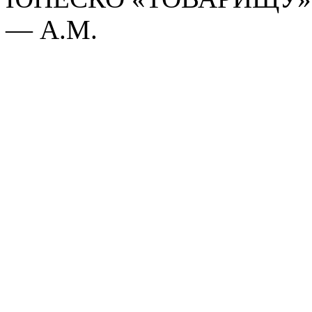
— A.M.