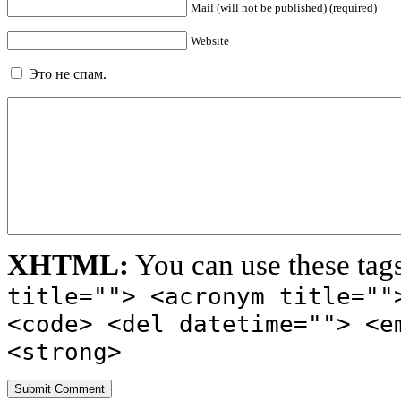
Mail (will not be published) (required)
Website
Это не спам.
XHTML:
You can use these tag
title=""> <acronym title=""
<code> <del datetime=""> <e
<strong>