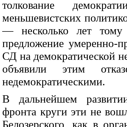
толкование де­мокр
меньшевистских политик
— несколько лет тому
предложение уме­ренно-п
СД на демократической н
объявили этим отк
недемократи­ческими.
В дальнейшем развитии
фронта круги эти не вош
Белозерского, как в орг