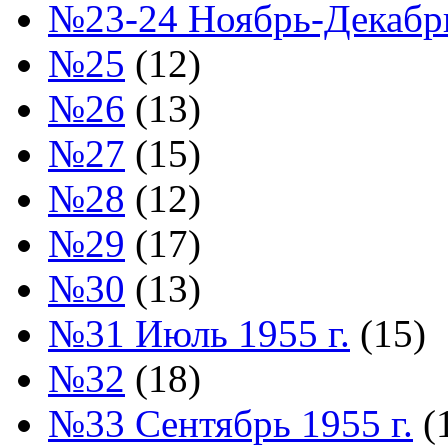
№23-24 Ноябрь-Декабрь
№25
(12)
№26
(13)
№27
(15)
№28
(12)
№29
(17)
№30
(13)
№31 Июль 1955 г.
(15)
№32
(18)
№33 Сентябрь 1955 г.
(