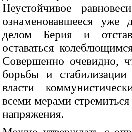
Неустойчивое равновеси
ознамено­вавшееся уже
делом Берия и отстав
оставаться колеблющимс
Совершенно очевидно, ч
борьбы и стабилизации 
власти коммунистичес
всеми ме­рами стремитьс
напряжения.
Можно утверждать с опр