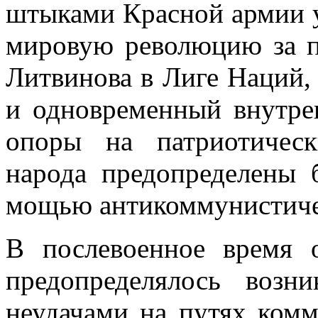
штыками Красной армии у
мировую революцию за п
Литвинова в Лиге Наций, 
и одновременный внутре
опоры на патриотичес
народа пре­допределены
мощью антикоммунистичес
В послевоенное время 
предопределялось возн
неудачами на путях комм