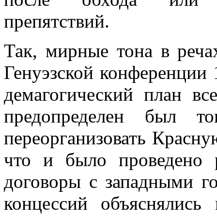
препятствий.
Так, мирные тона в реча
Генуэзской кон­ференции
демагогический план все
предопределен был то
переорга­низовать Красн
что и было проведено 
договоры с западными го
концессий объяснялись 