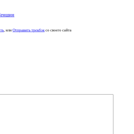
Шеншин
ть
, или
Отправить трекбэк
со своего сайта