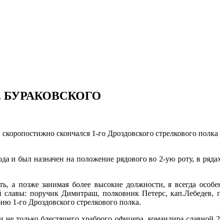
. БУРАКОВСКОГО
посту, скоропостижно скончался 1-го Дроздовского стрелкового п
а и был назначен на положение рядового во 2-ую роту, в рядах
ать, а позже занимая более высокие должности, я всегда особ
й славы: поручик Димитраш, полковник Петерс, кап.Лебедев,
ию 1-го Дроздовского стрелкового полка.
 не только блестящего храброго офицера, командира славной 2-