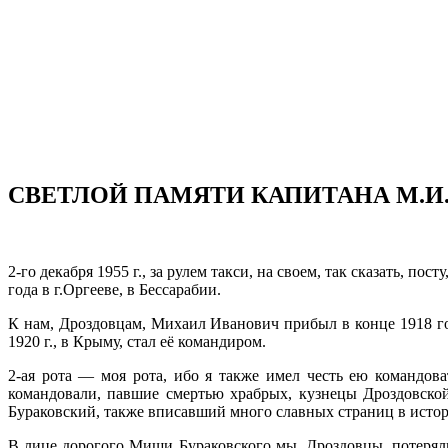
СВЕТЛОЙ ПАМЯТИ КАПИТАНА М.И
2-го декабря 1955 г., за рулем такси, на своем, так сказать, 
года в г.Оргееве, в Бессарабии.
К нам, Дроздовцам, Михаил Иванович прибыл в конце 1918 год
1920 г., в Крыму, стал её командиром.
2-ая рота — моя рота, ибо я также имел честь ею командов
командовали, павшие смертью храбрых, кузнецы Дроздовско
Бураковский, также вписавший много славных страниц в истор
В лице дорогого Миши Бураковского мы, Дроздовцы, потеряли