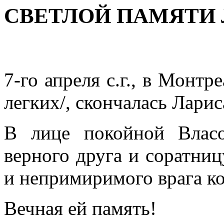
СВЕТЛОЙ ПАМЯТИ Л
7-го апреля с.г., в Монтр
легких/, скончалась Лари
В лице покойной Власо
верного друга и соратни
и непримиримого врага к
Вечная ей память!