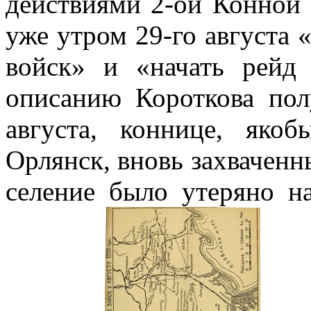
действиями 2-ой Конной 
уже утром 29-го августа 
войск» и «начать рейд
описанию Короткова полу
августа, коннице, яко
Орлянск, вновь захваченны
селение было утеряно н