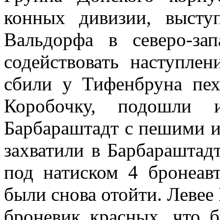
конных дивизии, высту
Вальдорфа в северо-за
содействовать наступле
сбили у Тифенбруна пех
Коробочку, подошли 
Барбараштадт с пешими и
захватили в Барбараштад
под натиском 4 бронеа
были снова отойти. Левее
броневик красных, что 