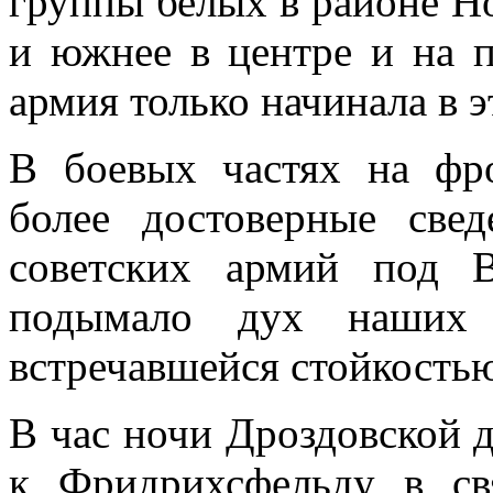
группы белых в районе Н
и южнее в центре и на п
армия только начинала в э
В боевых частях на фр
более достоверные све
советских армий под В
подымало дух наших 
встречавшейся стойкость
В час ночи Дроздовской 
к Фридрихсфельду в св