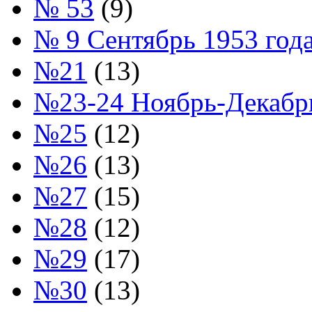
№ 53
(9)
№ 9 Сентябрь 1953 год
№21
(13)
№23-24 Ноябрь-Декабрь
№25
(12)
№26
(13)
№27
(15)
№28
(12)
№29
(17)
№30
(13)