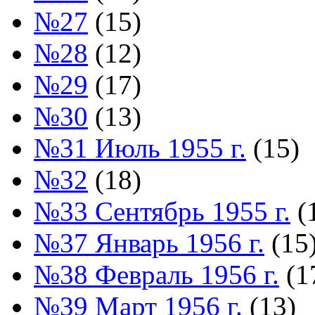
№27
(15)
№28
(12)
№29
(17)
№30
(13)
№31 Июль 1955 г.
(15)
№32
(18)
№33 Сентябрь 1955 г.
(
№37 Январь 1956 г.
(15
№38 Февраль 1956 г.
(1
№39 Март 1956 г.
(13)